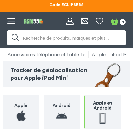
Code ECLIPSE55
Lunettes d'éclipse OFFERTES
0
Code ECLIPSE55
Recherche de produits, marques et plus…
Accessoires téléphone et tablette
Apple
iPad Mini
Tracker de géolocalisation
pour Apple iPad Mini
Apple et
Apple
Android
Android