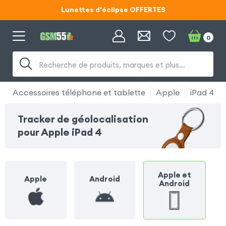
Lunettes d'éclipse OFFERTES
Code ECLIPSE55
0
Lunettes d'éclipse OFFERTES
Recherche de produits, marques et plus…
Code ECLIPSE55
Accessoires téléphone et tablette
Apple
iPad 4
Tracker de géolocalisation
pour Apple iPad 4
Apple et
Apple
Android
Android