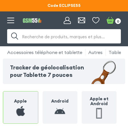
Code ECLIPSE55
Lunettes d'éclipse OFFERTES
0
Code ECLIPSE55
Recherche de produits, marques et plus…
Accessoires téléphone et tablette
Autres
Tablette
Tracker de géolocalisation
pour Tablette 7 pouces
Apple et
Apple
Android
Android