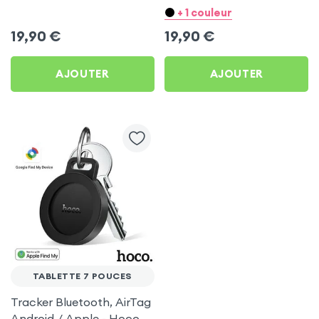
Hoco Noir pour Tablette
Blanc pour Tablette 7
+ 1 couleur
7 pouces
pouces
19,90
€
19,90
€
AJOUTER
AJOUTER
TABLETTE 7 POUCES
Tracker Bluetooth, AirTag
Android / Apple - Hoco