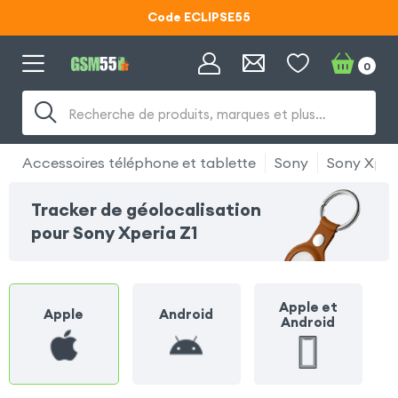
Code ECLIPSE55
Lunettes d'éclipse OFFERTES
0
Code ECLIPSE55
Recherche de produits, marques et plus…
Accessoires téléphone et tablette
Sony
Sony Xperi
Tracker de géolocalisation
pour Sony Xperia Z1
Apple et
Apple
Android
Android