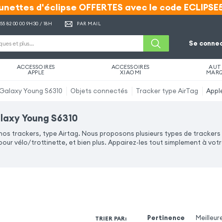
unettes d'éclipse OFFERTES avec le code ECLIPSE
unettes d'éclipse OFFERTES avec le code ECLIPSE
 55 82 00 00
9H30 / 18H
PAR MAIL
Se connec
ACCESSOIRES
ACCESSOIRES
AUT
APPLE
XIAOMI
MAR
Galaxy Young S6310
Objets connectés
Tracker type AirTag
Appl
alaxy Young S6310
 nos trackers, type Airtag. Nous proposons plusieurs types de trackers
our vélo/trottinette, et bien plus. Appairez-les tout simplement à votre
Pertinence
Meilleur
TRIER PAR
: