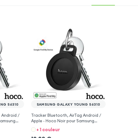
NG S6310
SAMSUNG GALAXY YOUNG S6310
 Android /
Tracker Bluetooth, AirTag Android /
 Samsung
Apple - Hoco Noir pour Samsung
Galaxy Young S6310
+ 1 couleur