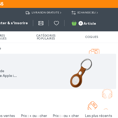
55
55
LIVRAISON GRATUITE
ECHANGE 30J
ter & s'inscrire
Article
0
RES
CATÉGORIES
COQUES
QUES
POPULAIRES
e
 de
 Apple i...
es ventes
Prix : + au - cher
Prix : - au + cher
Les plus récents