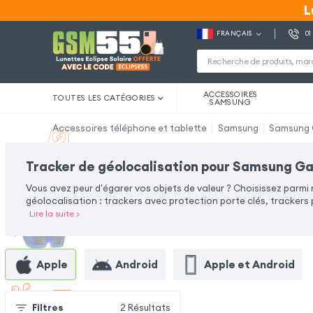
L
L
FRANÇAIS
01
ACCESSOIRES
TOUTES LES CATÉGORIES
SAMSUNG
Accessoires téléphone et tablette
Samsung
Samsung 
Tracker de géolocalisation pour Samsung G
Vous avez peur d'égarer vos objets de valeur ? Choisissez parmi
géolocalisation : trackers avec protection porte clés, trackers p
Lire la suite
>
Apple
Android
Apple et Android
Filtres
2
Résultats