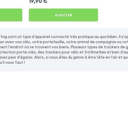
19,90
€
AJOUTER
rtag sont un type d'appareil connecté très pratique au quotidien. Il s'
un avec vos clés, votre portefeuille, votre animal de compagnie ou vo
ment l'endroit où se trouvent vos biens. Plusieurs types de trackers de 
tection porte-clés, des trackers pour vélo et trottinettes et bien d'autr
vez peur d'égarer. Alors, si vous êtes du genre à être tête en l'air et 
'il vous faut !