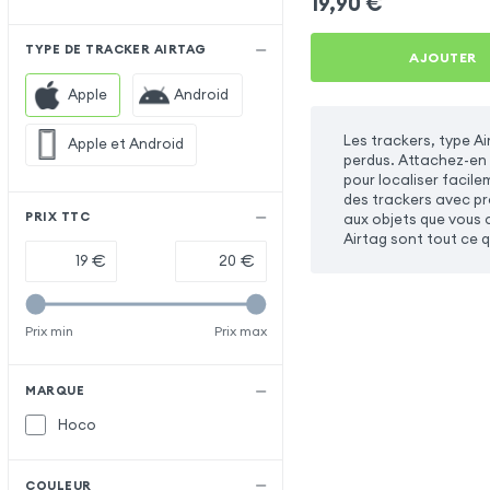
19,90
€
TYPE DE TRACKER AIRTAG
AJOUTER
Apple
Android
Les trackers, type Ai
Apple et Android
perdus. Attachez-en 
pour localiser facile
des trackers avec pro
PRIX TTC
aux objets que vous a
Airtag sont tout ce qu
€
€
Prix min
Prix max
MARQUE
Hoco
COULEUR