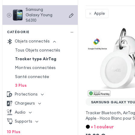
Samsung
Apple
Galaxy Young
S6310
CATÉGORIE
Objets connectés
Tous Objets connectés
Tracker type AirTag
Montres connectées
Santé connectée
3
Plus
Protections
SAMSUNG GALAXY YOU
Chargeurs
Audio
Tracker Bluetooth, AirTag
Apple - Hoco Blanc pour
Supports
Galaxy Young S6310
+ 1 couleur
10
Plus