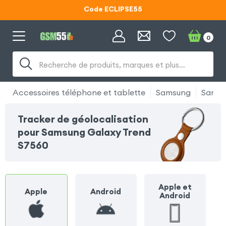
Code ECLIPSE55
Lunettes d'éclipse OFFERTES
0
Code ECLIPSE55
Recherche de produits, marques et plus…
Accessoires téléphone et tablette
Samsung
Samsu
Tracker de géolocalisation
pour Samsung Galaxy Trend
S7560
Apple et
Apple
Android
Android