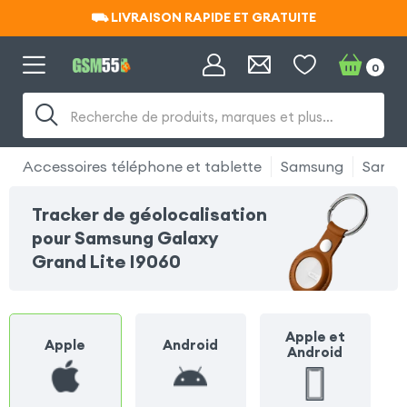
⛟ LIVRAISON RAPIDE ET GRATUITE
⛟ LIVRAISON RAPIDE ET GRATUITE
0
Recherche de produits, marques et plus…
Accessoires téléphone et tablette
Samsung
Samsu
Tracker de géolocalisation
pour Samsung Galaxy
Grand Lite I9060
Apple et
Apple
Android
Android