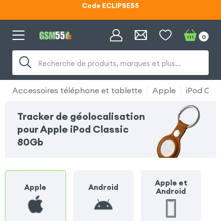
Code ECLIPSE55
Lunettes d'éclipse OFFERTES
0
Code ECLIPSE55
Recherche de produits, marques et plus…
Accessoires téléphone et tablette
Apple
iPod Cla
Tracker de géolocalisation
pour Apple iPod Classic
80Gb
Apple et
Apple
Android
Android