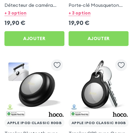
Détecteur de caméra
Porte-clé Mousqueton
Hoco Noir pour Apple
Hoco pour Apple iPod
+ 3 option
+ 3 option
iPod Classic 80Gb
Classic 80Gb
19,90
€
19,90
€
AJOUTER
AJOUTER
APPLE IPOD CLASSIC 80GB
APPLE IPOD CLASSIC 80GB