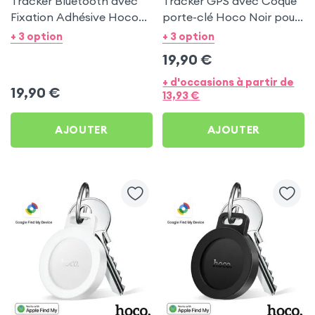
Tracker Bluetooth avec
Tracker GPS avec Coque
Fixation Adhésive Hoco
porte-clé Hoco Noir pour
Noir pour Apple iPod
Apple iPod Classic 80Gb
+ 3 option
+ 3 option
Classic 80Gb
19,90
€
+ d'occasions à partir de
19,90
€
13,93
€
AJOUTER
AJOUTER