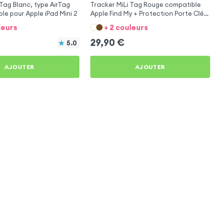
 Tag Blanc, type AirTag
Tracker MiLi Tag Rouge compatible
le pour Apple iPad Mini 2
Apple Find My + Protection Porte Clés
pour Apple iPad Mini 2
leurs
+ 2 couleurs
29,90
€
5.0
AJOUTER
AJOUTER