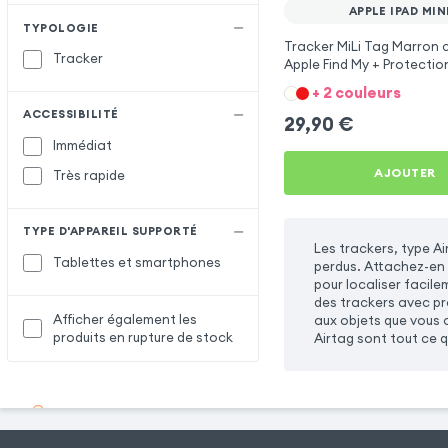
APPLE IPAD MIN
TYPOLOGIE
Tracker MiLi Tag Marron 
Tracker
Apple Find My + Protectio
pour Apple iPad Mini 2
+ 2 couleurs
ACCESSIBILITÉ
29,90
€
Immédiat
AJOUTER
Très rapide
TYPE D'APPAREIL SUPPORTÉ
Les trackers, type Ai
Tablettes et smartphones
perdus. Attachez-en 
pour localiser facile
des trackers avec pro
Afficher également les
aux objets que vous a
produits en rupture de stock
Airtag sont tout ce qu