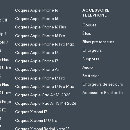
Coques Apple iPhone 16
ACCESSOIRE
TÉLÉPHONE
Coques Apple iPhone 16e
 S11
Coques
Coques Apple iPhone 16 Plus
Étuis
ip 7
Coques Apple iPhone 16 Pro
Films protecteurs
old 7
Coques Apple iPhone 16 Pro Max
Chargeurs
6
Coques Apple iPhone 17e
Supports
 Plus
Coques Apple iPhone 17
Audio
 Ultra
Coques Apple iPhone Air
Batteries
5
Coques Apple iPhone 17 Pro
Chargeurs de secours
 Plus
Coques Apple iPhone 17 Pro Max
Accessoire Bluetooth
 Ultra
Coques Apple iPad Air 13’ 2025
5 Edge
Coques Apple iPad Air 13 M4 2026
 FE
Coques Xiaomi 17
6
Coques Xiaomi 17 Ultra
7
Coques Xiaomi Redmi Note 15