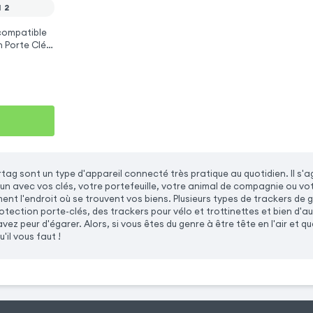
I 2
compatible
n Porte Clés
rtag sont un type d'appareil connecté très pratique au quotidien. Il s'
un avec vos clés, votre portefeuille, votre animal de compagnie ou vo
ment l'endroit où se trouvent vos biens. Plusieurs types de trackers de 
tection porte-clés, des trackers pour vélo et trottinettes et bien d'autr
vez peur d'égarer. Alors, si vous êtes du genre à être tête en l'air et 
'il vous faut !