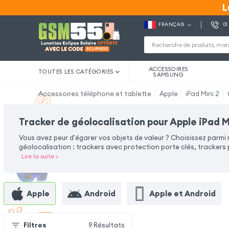
L
L
FRANÇAIS
01
ACCESSOIRES
TOUTES LES CATÉGORIES
SAMSUNG
Accessoires téléphone et tablette
Apple
iPad Mini 2
Tracker de géolocalisation pour Apple iPad M
Vous avez peur d'égarer vos objets de valeur ? Choisissez parmi
géolocalisation : trackers avec protection porte clés, trackers p
Lire la suite
>
Apple
Android
Apple et Android
Filtres
9
Résultats