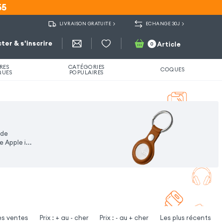
55
55
LIVRAISON GRATUITE
ECHANGE 30J
ter & s'inscrire
Article
0
RES
CATÉGORIES
COQUES
QUES
POPULAIRES
 de
 Apple i...
es ventes
Prix : + au - cher
Prix : - au + cher
Les plus récents