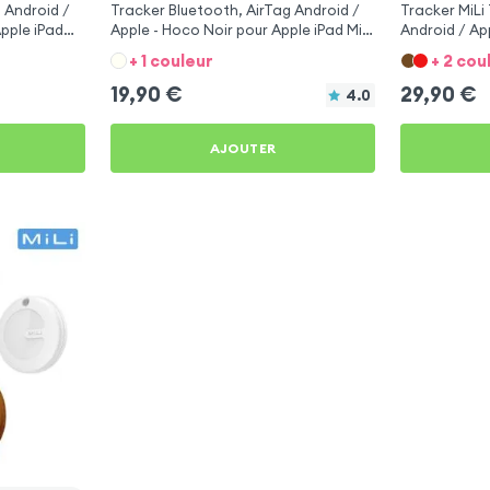
 Android /
Tracker Bluetooth, AirTag Android /
Tracker MiLi
pple iPad
Apple - Hoco Noir pour Apple iPad Mini
Android / App
2
+ 1 couleur
+ 2 cou
19,90
€
29,90
€
4.0
AJOUTER