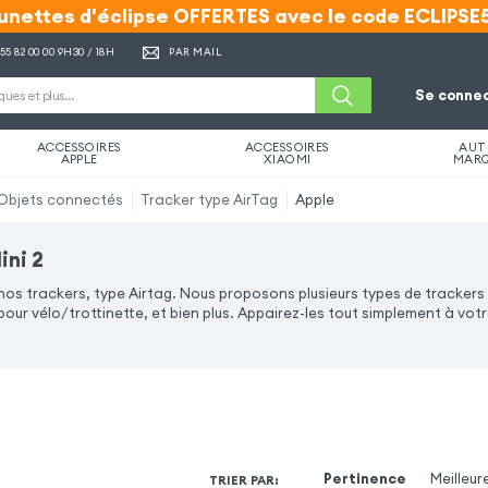
unettes d'éclipse OFFERTES avec le code ECLIPSE
unettes d'éclipse OFFERTES avec le code ECLIPSE
 55 82 00 00
9H30 / 18H
PAR MAIL
Se connec
ACCESSOIRES
ACCESSOIRES
AUT
APPLE
XIAOMI
MAR
Objets connectés
Tracker type AirTag
Apple
ini 2
 nos trackers, type Airtag. Nous proposons plusieurs types de trackers
our vélo/trottinette, et bien plus. Appairez-les tout simplement à votre
Pertinence
Meilleur
TRIER PAR
: