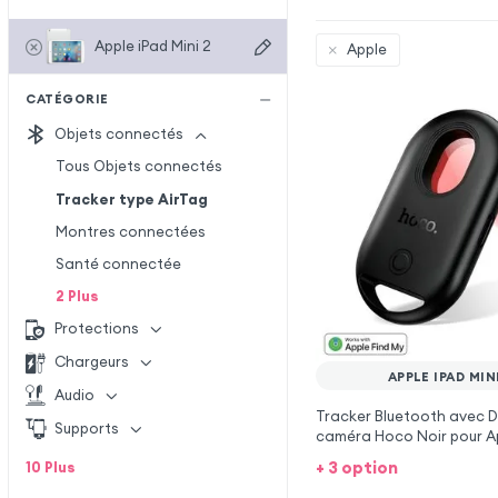
Apple iPad Mini 2
Apple
CATÉGORIE
Objets connectés
Tous Objets connectés
Tracker type AirTag
Montres connectées
Santé connectée
2
Plus
Protections
Chargeurs
APPLE IPAD MIN
Audio
Tracker Bluetooth avec D
Supports
caméra Hoco Noir pour Ap
Mini 2
+ 3 option
10
Plus