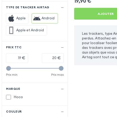
19,90
€
TYPE DE TRACKER AIRTAG
AJOUTER
Apple
Android
Apple et Android
Les trackers, type Ai
perdus. Attachez-en 
pour localiser facile
des trackers avec pro
PRIX TTC
aux objets que vous a
Airtag sont tout ce qu
€
€
Prix min
Prix max
MARQUE
Hoco
COULEUR