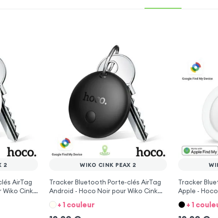
X 2
WIKO CINK PEAX 2
WI
clés AirTag
Tracker Bluetooth Porte-clés AirTag
Tracker Blue
r Wiko Cink
Android - Hoco Noir pour Wiko Cink
Apple - Hoco
Peax 2
Peax 2
+ 1 couleur
+ 1 coule