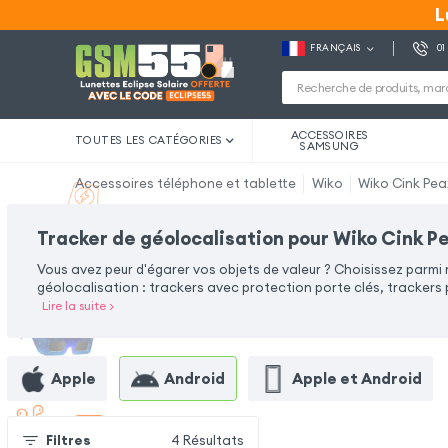
L
L
FRANÇAIS
01
ACCESSOIRES
TOUTES LES CATÉGORIES
SAMSUNG
Accessoires téléphone et tablette
Wiko
Wiko Cink Pea
Tracker de géolocalisation pour Wiko Cink P
Vous avez peur d'égarer vos objets de valeur ? Choisissez parmi
géolocalisation : trackers avec protection porte clés, trackers p
Lire la suite
>
Apple
Android
Apple et Android
Filtres
4
Résultats