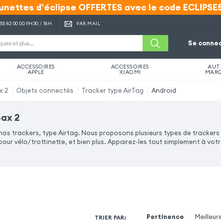
unettes d'éclipse OFFERTES avec le code ECLIPSE
unettes d'éclipse OFFERTES avec le code ECLIPSE
 55 82 00 00
9H30 / 18H
PAR MAIL
Se connec
ACCESSOIRES
ACCESSOIRES
AUT
APPLE
XIAOMI
MAR
x 2
Objets connectés
Tracker type AirTag
Android
eax 2
 nos trackers, type Airtag. Nous proposons plusieurs types de trackers
our vélo/trottinette, et bien plus. Appairez-les tout simplement à votre
Pertinence
Meilleur
TRIER PAR
: