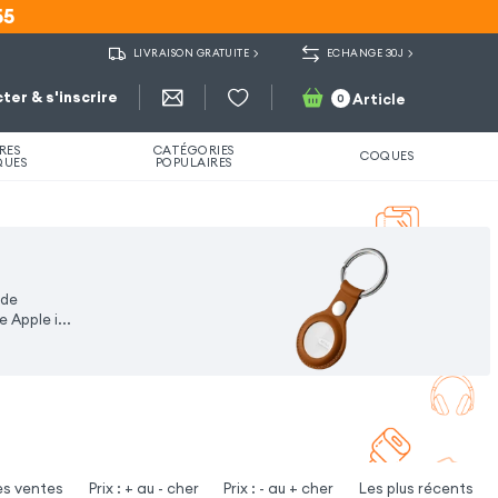
55
55
LIVRAISON GRATUITE
ECHANGE 30J
ter & s'inscrire
Article
0
RES
CATÉGORIES
COQUES
QUES
POPULAIRES
 de
 Apple i...
es ventes
Prix : + au - cher
Prix : - au + cher
Les plus récents