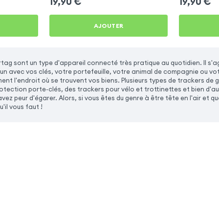
19,90
€
19,90
€
AJOUTER
rtag sont un type d'appareil connecté très pratique au quotidien. Il s'
un avec vos clés, votre portefeuille, votre animal de compagnie ou vo
ment l'endroit où se trouvent vos biens. Plusieurs types de trackers de 
tection porte-clés, des trackers pour vélo et trottinettes et bien d'autr
vez peur d'égarer. Alors, si vous êtes du genre à être tête en l'air et 
'il vous faut !