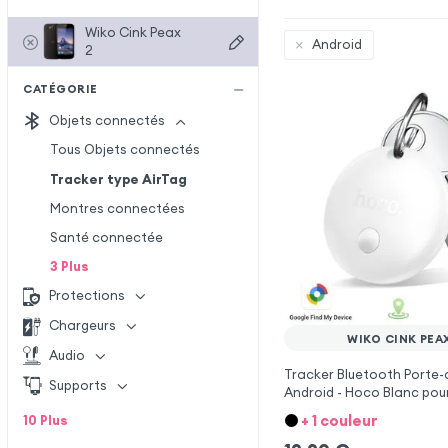
Wiko Cink Peax
Android
2
CATÉGORIE
Objets connectés
Tous Objets connectés
Tracker type AirTag
Montres connectées
Santé connectée
3
Plus
Protections
Chargeurs
WIKO CINK PEA
Audio
Tracker Bluetooth Porte-
Supports
Android - Hoco Blanc pou
Peax 2
+ 1 couleur
10
Plus