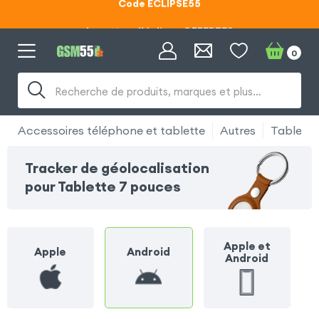
Lunettes d'éclipse OFFERTES
0
Code ECLIPSE55
Recherche de produits, marques et plus…
Accessoires téléphone et tablette
Autres
Tablette
Tracker de géolocalisation
pour Tablette 7 pouces
Apple et
Apple
Android
Android