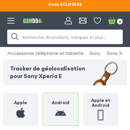
Code ECLIPSE55
Lunettes d'éclipse OFFERTES
0
Code ECLIPSE55
Recherche de produits, marques et plus…
Accessoires téléphone et tablette
Sony
Sony Xper
Tracker de géolocalisation
pour Sony Xperia E
Apple et
Apple
Android
Android