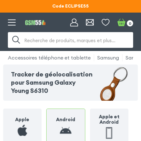
Code ECLIPSE55
Lunettes d'éclipse OFFERTES
0
Code ECLIPSE55
Recherche de produits, marques et plus…
Accessoires téléphone et tablette
Samsung
Samsu
Tracker de géolocalisation
pour Samsung Galaxy
Young S6310
Apple et
Apple
Android
Android