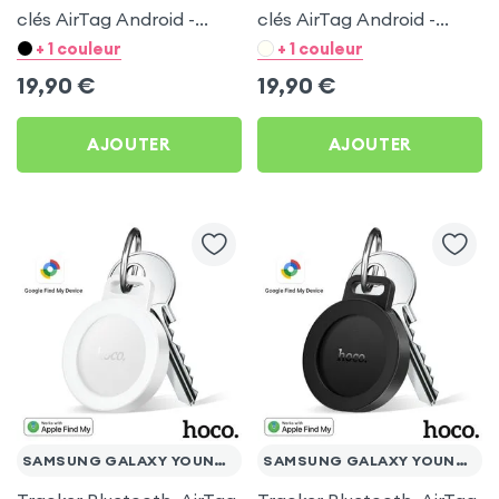
clés AirTag Android -
clés AirTag Android -
Hoco Blanc pour
Hoco Noir pour Samsung
+ 1 couleur
+ 1 couleur
Samsung Galaxy Young
Galaxy Young S6310
19,90
€
19,90
€
S6310
AJOUTER
AJOUTER
SAMSUNG GALAXY YOUNG S6310
SAMSUNG GALAXY YOUNG S6310