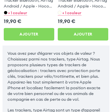
Tracker Bluetooth, AirTag
Tracker Bluetooth, AirTag
Android / Apple - Hoco
Android / Apple - Hoco
Blanc pour Samsung
Noir pour Samsung
+ 1 couleur
+ 1 couleur
Galaxy Young S6310
Galaxy Young S6310
19,90
€
19,90
€
AJOUTER
AJOUTER
Vous avez peur d'égarer vos objets de valeur ?
Choisissez parmi nos trackers, type Airtag. Nous
proposons plusieurs types de trackers de
géolocalisation : trackers avec protection porte
clés, trackers pour vélo/trottinette, et bien plus.
Appairez-les tout simplement à votre Apple
iPhone et localisez facilement la position exacte
de votre bien personnel ou de vos animals de
compagnie en cas de perte ou de vol.
Les trackers, type Airtag sont un type d'appareil