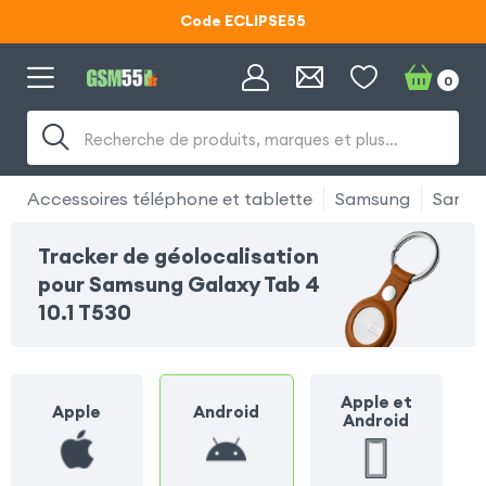
Code ECLIPSE55
Lunettes d'éclipse OFFERTES
0
Code ECLIPSE55
Recherche de produits, marques et plus…
Accessoires téléphone et tablette
Samsung
Samsu
Tracker de géolocalisation
pour Samsung Galaxy Tab 4
10.1 T530
Apple et
Apple
Android
Android