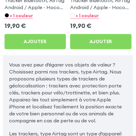
Tracker Bluetooth, AirTag
Tracker Bluetooth, AirTag
Android / Apple - Hoco
Android / Apple - Hoco
Blanc pour Samsung
Noir pour Samsung
+ 1 couleur
+ 1 couleur
Galaxy Tab 4 10.1 T530
Galaxy Tab 4 10.1 T530
19,90
€
19,90
€
AJOUTER
AJOUTER
Vous avez peur d'égarer vos objets de valeur ?
Choisissez parmi nos trackers, type Airtag. Nous
proposons plusieurs types de trackers de
géolocalisation : trackers avec protection porte
clés, trackers pour vélo/trottinette, et bien plus.
Appairez-les tout simplement à votre Apple
iPhone et localisez facilement la position exacte
de votre bien personnel ou de vos animals de
compagnie en cas de perte ou de vol.
Les trackers, type Airtag sont un type d'appareil