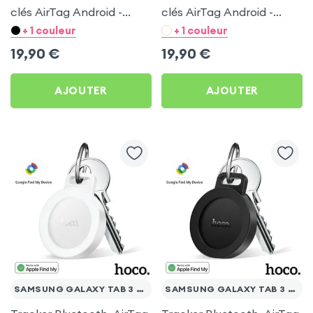
clés AirTag Android -
clés AirTag Android -
Hoco Blanc pour
Hoco Noir pour Samsung
+ 1 couleur
+ 1 couleur
Samsung Galaxy Tab 3
Galaxy Tab 3 10.1
19,90
€
19,90
€
10.1
AJOUTER
AJOUTER
SAMSUNG GALAXY TAB 3 10.1
SAMSUNG GALAXY TAB 3 10.1