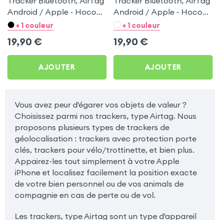
Tracker Bluetooth, AirTag
Tracker Bluetooth, AirTag
Android / Apple - Hoco
Android / Apple - Hoco
Blanc pour Samsung
Noir pour Samsung
+ 1 couleur
+ 1 couleur
Galaxy Tab 3 10.1
Galaxy Tab 3 10.1
19,90
€
19,90
€
AJOUTER
AJOUTER
Vous avez peur d'égarer vos objets de valeur ?
Choisissez parmi nos trackers, type Airtag. Nous
proposons plusieurs types de trackers de
géolocalisation : trackers avec protection porte
clés, trackers pour vélo/trottinette, et bien plus.
Appairez-les tout simplement à votre Apple
iPhone et localisez facilement la position exacte
de votre bien personnel ou de vos animals de
compagnie en cas de perte ou de vol.
Les trackers, type Airtag sont un type d'appareil