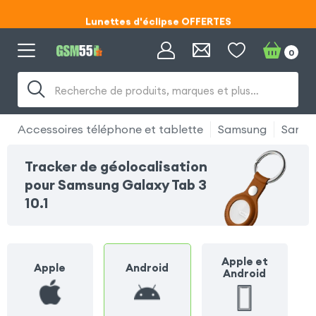
Lunettes d'éclipse OFFERTES
Code ECLIPSE55
0
Lunettes d'éclipse OFFERTES
Recherche de produits, marques et plus…
Code ECLIPSE55
Accessoires téléphone et tablette
Samsung
Samsun
Tracker de géolocalisation
pour Samsung Galaxy Tab 3
10.1
Apple et
Apple
Android
Android