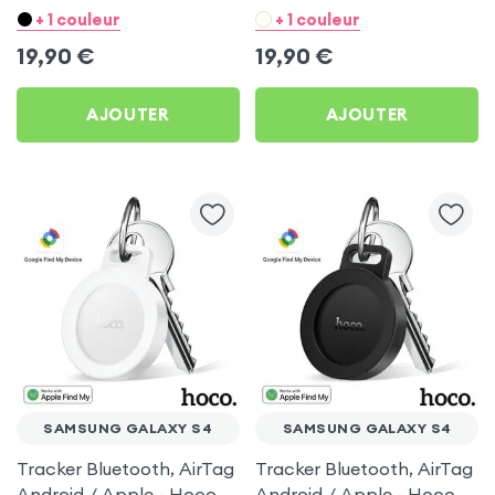
Hoco Blanc pour
Hoco Noir pour Samsung
+ 1 couleur
+ 1 couleur
Samsung Galaxy S4
Galaxy S4
19,90
€
19,90
€
AJOUTER
AJOUTER
SAMSUNG GALAXY S4
SAMSUNG GALAXY S4
Tracker Bluetooth, AirTag
Tracker Bluetooth, AirTag
Android / Apple - Hoco
Android / Apple - Hoco