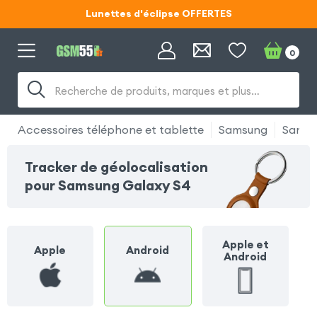
Lunettes d'éclipse OFFERTES
Code ECLIPSE55
0
Lunettes d'éclipse OFFERTES
Recherche de produits, marques et plus…
Code ECLIPSE55
Accessoires téléphone et tablette
Samsung
Samsu
Tracker de géolocalisation
pour Samsung Galaxy S4
Apple et
Apple
Android
Android