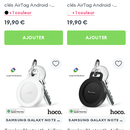
clés AirTag Android -
clés AirTag Android -
Hoco Blanc pour
Hoco Noir pour Samsung
+ 1 couleur
+ 1 couleur
Samsung Galaxy Note 10.1
Galaxy Note 10.1 Edition
19,90
€
19,90
€
Edition 2014
2014
AJOUTER
AJOUTER
SAMSUNG GALAXY NOTE 10.1 EDITION 2014
SAMSUNG GALAXY NOTE 10.1 EDITION 2014