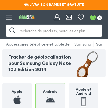
⛟ LIVRAISON RAPIDE ET GRATUITE
⛟ LIVRAISON RAPIDE ET GRATUITE
0
Recherche de produits, marques et plus…
Accessoires téléphone et tablette
Samsung
Samsun
Tracker de géolocalisation
pour Samsung Galaxy Note
10.1 Edition 2014
Apple et
Apple
Android
Android