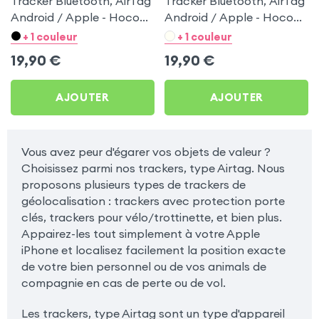
Tracker Bluetooth, AirTag
Tracker Bluetooth, AirTag
Android / Apple - Hoco
Android / Apple - Hoco
Blanc pour Samsung
Noir pour Samsung
+ 1 couleur
+ 1 couleur
Galaxy Note 10.1 Edition
Galaxy Note 10.1 Edition
19,90
€
19,90
€
2014
2014
AJOUTER
AJOUTER
Vous avez peur d'égarer vos objets de valeur ?
Choisissez parmi nos trackers, type Airtag. Nous
proposons plusieurs types de trackers de
géolocalisation : trackers avec protection porte
clés, trackers pour vélo/trottinette, et bien plus.
Appairez-les tout simplement à votre Apple
iPhone et localisez facilement la position exacte
de votre bien personnel ou de vos animals de
compagnie en cas de perte ou de vol.
Les trackers, type Airtag sont un type d'appareil