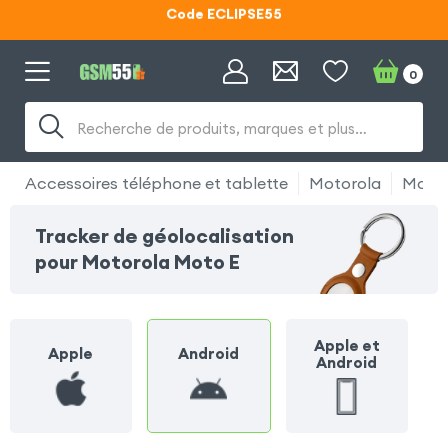
Code ECLIPSE55
Lunettes d'éclipse OFFERTES
0
Code ECLIPSE55
Recherche de produits, marques et plus…
Accessoires téléphone et tablette
Motorola
Motor
Tracker de géolocalisation
pour Motorola Moto E
Apple et
Apple
Android
Android