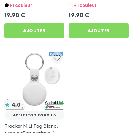
Blanc pour Apple iPod
Noir pour Apple iPod
+ 1 couleur
+ 1 couleur
Touch 5
Touch 5
19,90
€
19,90
€
AJOUTER
AJOUTER
4.0
APPLE IPOD TOUCH 5
Tracker MiLi Tag Blanc,
type AirTag Android /