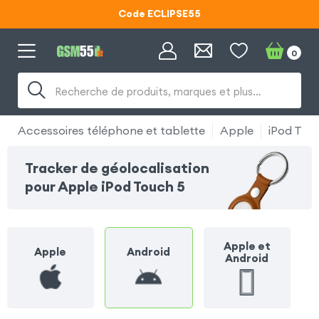
Code ECLIPSE55
Lunettes d'éclipse OFFERTES
0
Code ECLIPSE55
Recherche de produits, marques et plus…
Accessoires téléphone et tablette
Apple
iPod Tou
Tracker de géolocalisation
pour Apple iPod Touch 5
Apple et
Apple
Android
Android