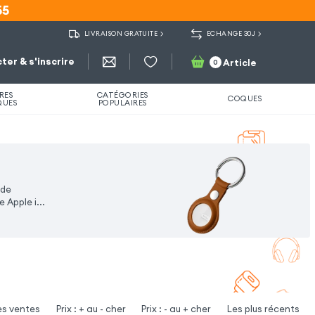
55
55
LIVRAISON GRATUITE
ECHANGE 30J
ter & s'inscrire
Article
0
RES
CATÉGORIES
COQUES
QUES
POPULAIRES
 de
 Apple i...
es ventes
Prix : + au - cher
Prix : - au + cher
Les plus récents