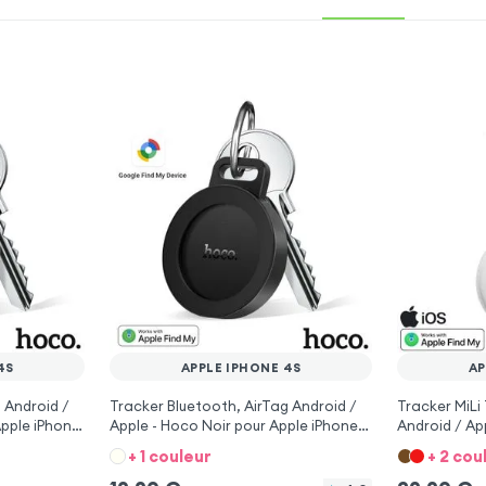
4S
APPLE IPHONE 4S
AP
 Android /
Tracker Bluetooth, AirTag Android /
Tracker MiLi
Apple iPhone
Apple - Hoco Noir pour Apple iPhone
Android / Ap
4S
+ 1 couleur
+ 2 cou