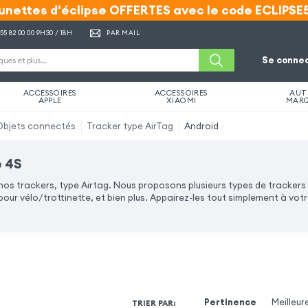
unettes d'éclipse OFFERTES avec le code ECLIPSE
unettes d'éclipse OFFERTES avec le code ECLIPSE
 55 82 00 00
9H30 / 18H
PAR MAIL
Se connec
ACCESSOIRES
ACCESSOIRES
AUT
APPLE
XIAOMI
MAR
Objets connectés
Tracker type AirTag
Android
e 4S
 nos trackers, type Airtag. Nous proposons plusieurs types de trackers
our vélo/trottinette, et bien plus. Appairez-les tout simplement à votre
Pertinence
Meilleur
TRIER PAR
: