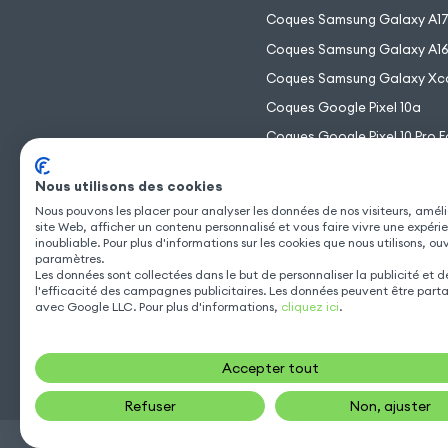
Coques Samsung Galaxy A1
Coques Samsung Galaxy A1
Coques Samsung Galaxy Xc
Coques Google Pixel 10a
Coques Google Pixel 10 Pro F
Coques Google Pixel 10 Pro 
Nous utilisons des cookies
Coques Google Pixel 10 Pro
Nous pouvons les placer pour analyser les données de nos visiteurs, améli
Coques Google Pixel 10
site Web, afficher un contenu personnalisé et vous faire vivre une expéri
inoubliable. Pour plus d'informations sur les cookies que nous utilisons, ou
paramètres.
Les données sont collectées dans le but de personnaliser la publicité et 
l'efficacité des campagnes publicitaires. Les données peuvent être part
avec Google LLC. Pour plus d'informations,
cliquez ici
.
Accepter tout
Refuser
Non, ajuster
Gsm55.com ©Tous droits réservés