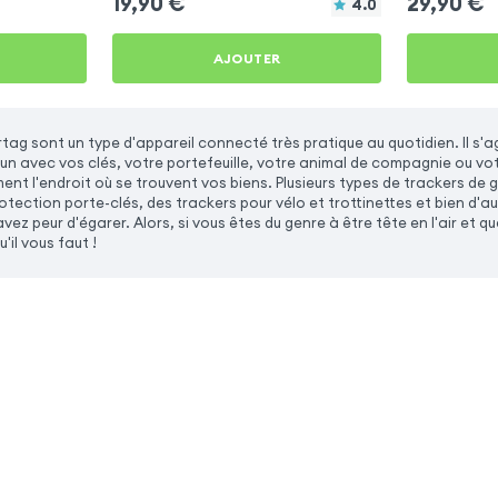
19,90
€
29,90
€
4.0
AJOUTER
rtag sont un type d'appareil connecté très pratique au quotidien. Il s'
un avec vos clés, votre portefeuille, votre animal de compagnie ou vo
ment l'endroit où se trouvent vos biens. Plusieurs types de trackers de 
tection porte-clés, des trackers pour vélo et trottinettes et bien d'autr
vez peur d'égarer. Alors, si vous êtes du genre à être tête en l'air et 
'il vous faut !