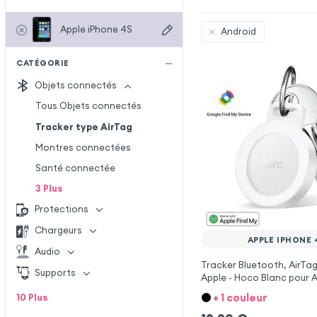
Apple iPhone 4S
Android
CATÉGORIE
Objets connectés
Tous Objets connectés
Tracker type AirTag
Montres connectées
Santé connectée
3
Plus
Protections
Chargeurs
APPLE IPHONE 
Audio
Tracker Bluetooth, AirTag
Supports
Apple - Hoco Blanc pour 
4S
+ 1 couleur
10
Plus