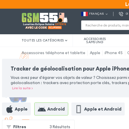
L
L
FRANÇAIS
01
ACCESSOIRES
TOUTES LES CATÉGORIES
SAMSUNG
Accessoires téléphone et tablette
Apple
iPhone 4S
Tracker de géolocalisation pour Apple iPhon
Vous avez peur d'égarer vos objets de valeur ? Choisissez parmi
géolocalisation : trackers avec protection porte clés, trackers p
Lire la suite
>
Apple
Android
Apple et Android
Filtres
3
Résultats