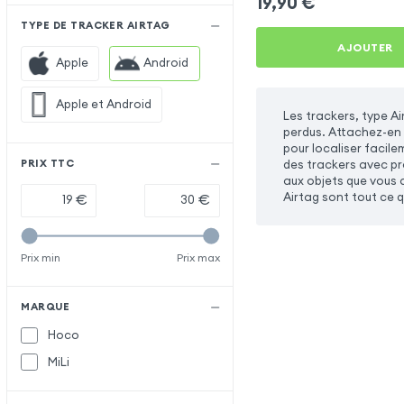
19,90
€
TYPE DE TRACKER AIRTAG
AJOUTER
Apple
Android
Apple et Android
Les trackers, type Ai
perdus. Attachez-en 
pour localiser facile
des trackers avec pro
PRIX TTC
aux objets que vous a
Airtag sont tout ce qu
€
€
Prix min
Prix max
MARQUE
Hoco
MiLi