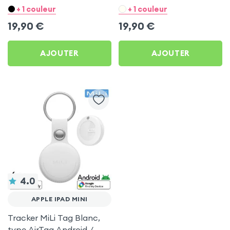
Blanc pour Apple iPad
Noir pour Apple iPad Mini
+ 1 couleur
+ 1 couleur
Mini
19,90
€
19,90
€
AJOUTER
AJOUTER
4.0
APPLE IPAD MINI
Tracker MiLi Tag Blanc,
type AirTag Android /