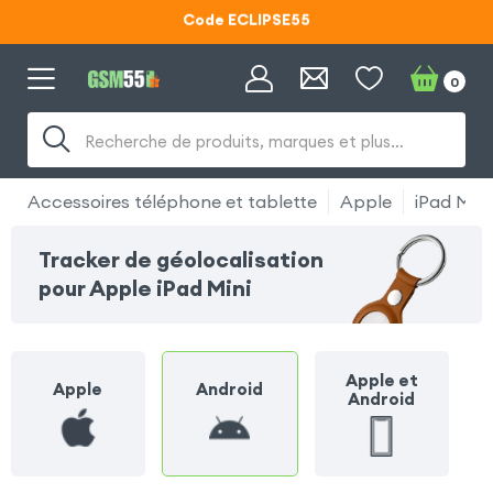
Code ECLIPSE55
Lunettes d'éclipse OFFERTES
0
Code ECLIPSE55
Recherche de produits, marques et plus…
Accessoires téléphone et tablette
Apple
iPad Mini
Tracker de géolocalisation
pour Apple iPad Mini
Apple et
Apple
Android
Android