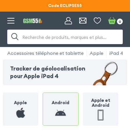
Code ECLIPSE55
Lunettes d'éclipse OFFERTES
0
Code ECLIPSE55
Recherche de produits, marques et plus…
Accessoires téléphone et tablette
Apple
iPad 4
Tracker de géolocalisation
pour Apple iPad 4
Apple et
Apple
Android
Android