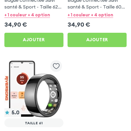
Bague connectée Suivi
Bague connectée Suivi
santé & Sport - Taille 62
santé & Sport - Taille 60
Noir
Argent
+ 1 couleur + 4 option
+ 1 couleur + 4 option
34,90
€
34,90
€
AJOUTER
AJOUTER
5.0
TAILLE 61