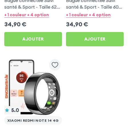
Bague connectée Suivi
Bague connectée Suivi
santé & Sport - Taille 62
santé & Sport - Taille 60
Noir
Argent
+ 1 couleur + 4 option
+ 1 couleur + 4 option
34,90
€
34,90
€
AJOUTER
AJOUTER
5.0
XIAOMI REDMI NOTE 14 4G