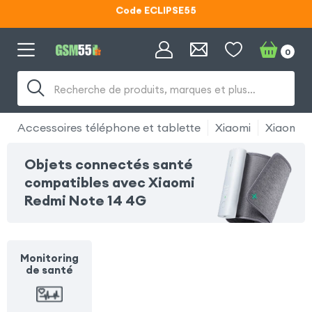
Code ECLIPSE55
Lunettes d'éclipse OFFERTES
0
Code ECLIPSE55
Recherche de produits, marques et plus…
Accessoires téléphone et tablette
Xiaomi
Xiaomi 
Objets connectés santé
compatibles avec Xiaomi
Redmi Note 14 4G
Monitoring
de santé