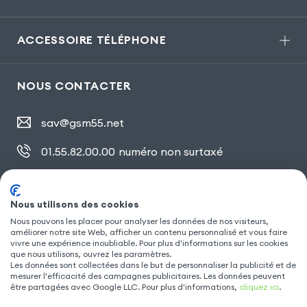
ACCESSOIRE TÉLÉPHONE
NOUS CONTACTER
sav@gsm55.net
01.55.82.00.00
numéro non surtaxé
30, bis rue Girard
,
93100 Montreuil
Nous utilisons des cookies
Nous pouvons les placer pour analyser les données de nos visiteurs,
améliorer notre site Web, afficher un contenu personnalisé et vous faire
SUIVEZ NOUS
vivre une expérience inoubliable. Pour plus d'informations sur les cookies
que nous utilisons, ouvrez les paramètres.
Les données sont collectées dans le but de personnaliser la publicité et de
mesurer l'efficacité des campagnes publicitaires. Les données peuvent
être partagées avec Google LLC. Pour plus d'informations,
cliquez ici
.