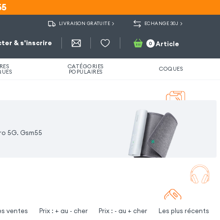
55
55
LIVRAISON GRATUITE
ECHANGE 30J
ter & s'inscrire
Article
0
RES
CATÉGORIES
COQUES
QUES
POPULAIRES
 Pro 5G. Gsm55
es ventes
Prix : + au - cher
Prix : - au + cher
Les plus récents