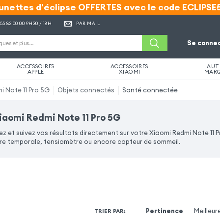
unettes d'éclipse OFFERTES avec le code ECLIPSE
unettes d'éclipse OFFERTES avec le code ECLIPSE
 55 82 00 00
9H30 / 18H
PAR MAIL
Se connec
ACCESSOIRES
ACCESSOIRES
AUT
APPLE
XIAOMI
MAR
i Note 11 Pro 5G
Objets connectés
Santé connectée
iaomi Redmi Note 11 Pro 5G
 et suivez vos résultats directement sur votre Xiaomi Redmi Note 11
 temporale, tensiomètre ou encore capteur de sommeil.
Pertinence
Meilleur
TRIER PAR
: