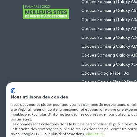
Coques Samsung Galaxy A5
Coques Samsung Galaxy A5
Coques Samsung Galaxy A3
Coques Samsung Galaxy A3
Coques Samsung Galaxy A2
Coques Samsung Galaxy A1
Coques Samsung Galaxy A1
Coques Samsung Galaxy Xc
Coques Google Pixel 10a
Coques Google Pixel 10 Pro F
Coques Google Pixel 10 Pro 
Nous utilisons des cookies
Coques Google Pixel 10 Pro
Nous pouvons les placer pour analyser les données de nos visiteurs, améli
Coques Google Pixel 10
site Web, afficher un contenu personnalisé et vous faire vivre une expéri
inoubliable. Pour plus d'informations sur les cookies que nous utilisons, ou
paramètres.
Les données sont collectées dans le but de personnaliser la publicité et 
l'efficacité des campagnes publicitaires. Les données peuvent être part
avec Google LLC. Pour plus d'informations,
cliquez ici
.