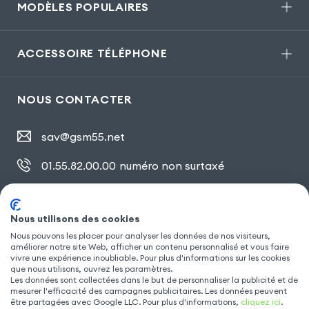
MODÈLES POPULAIRES
ACCESSOIRE TÉLÉPHONE
NOUS CONTACTER
sav@gsm55.net
01.55.82.00.00
numéro non surtaxé
30, bis rue Girard
,
93100 Montreuil
Nous utilisons des cookies
Nous pouvons les placer pour analyser les données de nos visiteurs,
améliorer notre site Web, afficher un contenu personnalisé et vous faire
SUIVEZ NOUS
vivre une expérience inoubliable. Pour plus d'informations sur les cookies
que nous utilisons, ouvrez les paramètres.
Les données sont collectées dans le but de personnaliser la publicité et de
mesurer l'efficacité des campagnes publicitaires. Les données peuvent
être partagées avec Google LLC. Pour plus d'informations,
cliquez ici
.