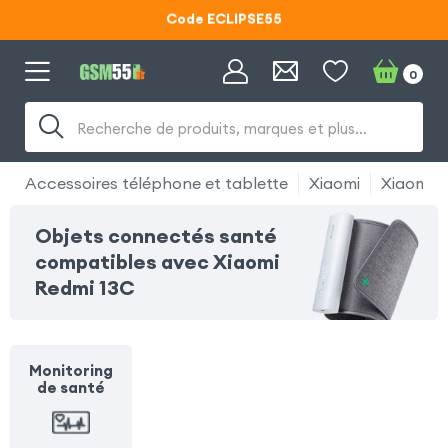
Code ECLIPSE55
Lunettes d'éclipse OFFERTES
0
Code ECLIPSE55
Recherche de produits, marques et plus…
Accessoires téléphone et tablette
Xiaomi
Xiaomi R
Objets connectés santé
compatibles avec Xiaomi
Redmi 13C
Monitoring
de santé