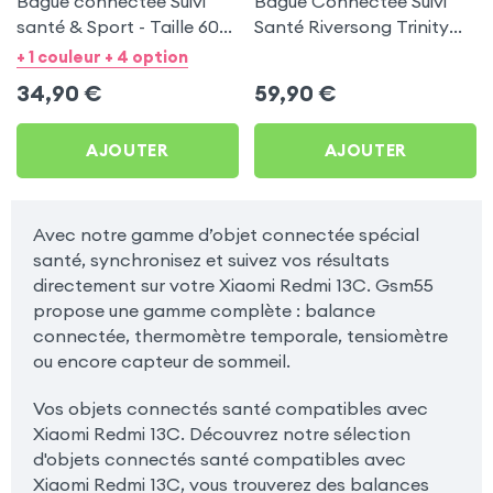
Bague connectée Suivi
Bague Connectée Suivi
santé & Sport - Taille 60
Santé Riversong Trinity
Argent
Noir - Anneau Connecté
+ 1 couleur + 4 option
Étanche IP68
34,90
€
59,90
€
AJOUTER
AJOUTER
Avec notre gamme d’objet connectée spécial
santé, synchronisez et suivez vos résultats
directement sur votre Xiaomi Redmi 13C. Gsm55
propose une gamme complète : balance
connectée, thermomètre temporale, tensiomètre
ou encore capteur de sommeil.
Vos objets connectés santé compatibles avec
Xiaomi Redmi 13C. Découvrez notre sélection
d'objets connectés santé compatibles avec
Xiaomi Redmi 13C, vous trouverez des balances