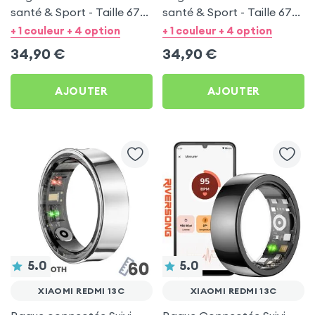
santé & Sport - Taille 67
santé & Sport - Taille 67
Argent
Noir
+ 1 couleur + 4 option
+ 1 couleur + 4 option
34,90
€
34,90
€
AJOUTER
AJOUTER
5.0
5.0
XIAOMI REDMI 13C
XIAOMI REDMI 13C