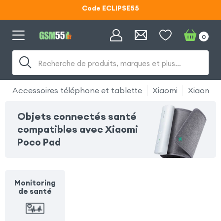
Code ECLIPSE55
Lunettes d'éclipse OFFERTES
0
Code ECLIPSE55
Recherche de produits, marques et plus…
Accessoires téléphone et tablette
Xiaomi
Xiaomi 
Objets connectés santé
compatibles avec Xiaomi
Poco Pad
Monitoring
de santé