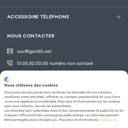
ACCESSOIRE TÉLÉPHONE
NOUS CONTACTER
sav@gsm55.net
01.55.82.00.00
numéro non surtaxé
30, bis rue Girard
,
93100 Montreuil
Nous utilisons des cookies
Nous pouvons les placer pour analyser les données de nos visiteurs,
améliorer notre site Web, afficher un contenu personnalisé et vous faire
SUIVEZ NOUS
vivre une expérience inoubliable. Pour plus d'informations sur les cookies
que nous utilisons, ouvrez les paramètres.
Les données sont collectées dans le but de personnaliser la publicité et de
mesurer l'efficacité des campagnes publicitaires. Les données peuvent
être partagées avec Google LLC. Pour plus d'informations,
cliquez ici
.