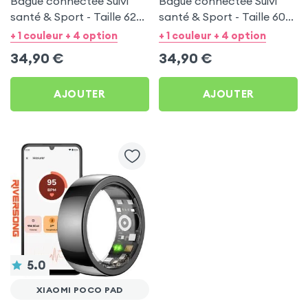
Bague connectée Suivi
Bague connectée Suivi
santé & Sport - Taille 62
santé & Sport - Taille 60
Noir
Argent
+ 1 couleur + 4 option
+ 1 couleur + 4 option
34,90
€
34,90
€
AJOUTER
AJOUTER
5.0
XIAOMI POCO PAD