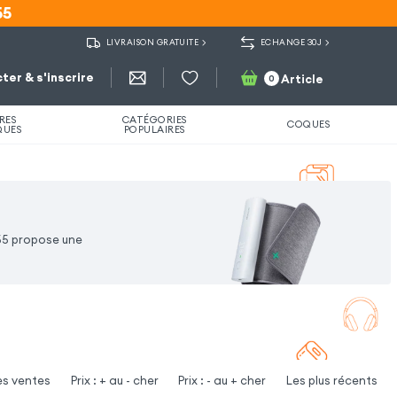
55
55
LIVRAISON GRATUITE
ECHANGE 30J
ter & s'inscrire
Article
0
RES
CATÉGORIES
COQUES
QUES
POPULAIRES
55 propose une
es ventes
Prix : + au - cher
Prix : - au + cher
Les plus récents