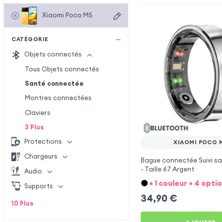
Xiaomi Poco M5
CATÉGORIE
Objets connectés
Tous Objets connectés
Santé connectée
Montres connectées
Claviers
3
Plus
Protections
XIAOMI POCO 
Chargeurs
Bague connectée Suivi sa
- Taille 67 Argent
Audio
+ 1 couleur + 4 opti
Supports
34,90
€
10
Plus