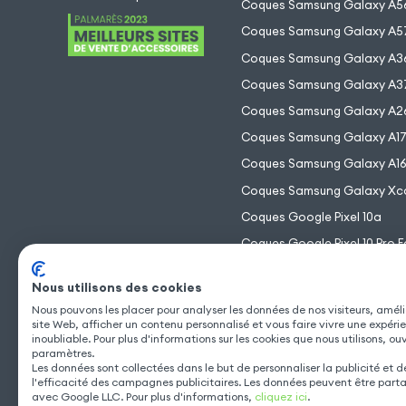
Coques Samsung Galaxy A5
Coques Samsung Galaxy A5
Coques Samsung Galaxy A3
Coques Samsung Galaxy A3
Coques Samsung Galaxy A2
Coques Samsung Galaxy A1
Coques Samsung Galaxy A1
Coques Samsung Galaxy Xc
Coques Google Pixel 10a
Coques Google Pixel 10 Pro F
Coques Google Pixel 10 Pro 
Nous utilisons des cookies
Coques Google Pixel 10 Pro
Nous pouvons les placer pour analyser les données de nos visiteurs, améli
Coques Google Pixel 10
site Web, afficher un contenu personnalisé et vous faire vivre une expéri
inoubliable. Pour plus d'informations sur les cookies que nous utilisons, ou
paramètres.
Les données sont collectées dans le but de personnaliser la publicité et 
l'efficacité des campagnes publicitaires. Les données peuvent être part
avec Google LLC. Pour plus d'informations,
cliquez ici
.