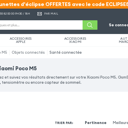
unettes d'éclipse OFFERTES avec le code ECLIPSE
unettes d'éclipse OFFERTES avec le code ECLIPSE
 55 82 00 00
9H30 / 18H
PAR MAIL
Se connec
ACCESSOIRES
ACCESSOIRES
AUT
APPLE
XIAOMI
MAR
o M5
Objets connectés
Santé connectée
iaomi Poco M5
z et suivez vos résultats directement sur votre Xiaomi Poco M5. Gsm
tensiomètre ou encore capteur de sommeil.
Pertinence
Meilleur
TRIER PAR
: