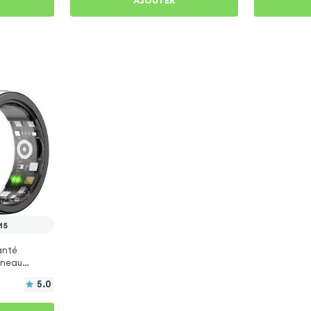
AJOUTER
M5
anté
Anneau
5.0