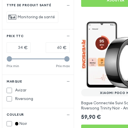
AJOUTER
TYPE DE PRODUIT SANTÉ
Monitoring de santé
PRIX TTC
€
€
Prix min
Prix max
MARQUE
Avizar
XIAOMI POCO 
Riversong
Bague Connectée Suivi S
Riversong Trinity Noir - 
Connecté Étanche IP68
COULEUR
59,90
€
Noir