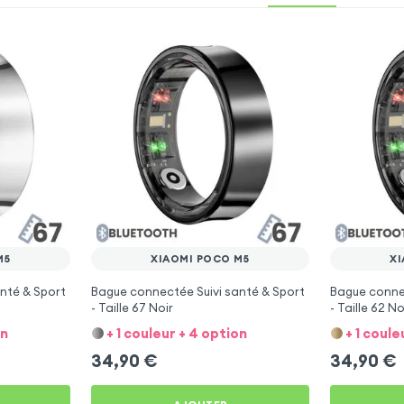
M5
XIAOMI POCO M5
X
nté & Sport
Bague connectée Suivi santé & Sport
Bague connec
- Taille 67 Noir
- Taille 62 No
on
+ 1 couleur + 4 option
+ 1 coule
34,90
€
34,90
€