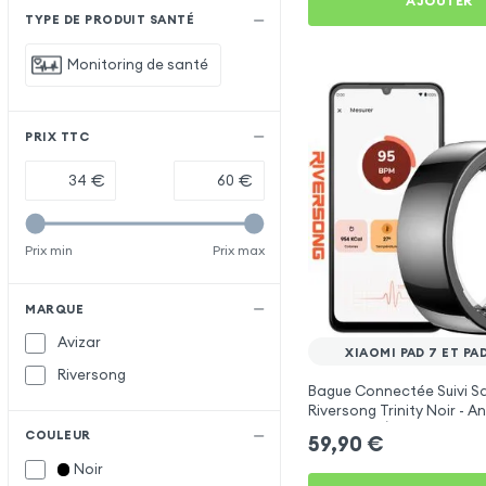
AJOUTER
TYPE DE PRODUIT SANTÉ
Monitoring de santé
PRIX TTC
€
€
Prix min
Prix max
MARQUE
Avizar
XIAOMI PAD 7 ET PA
Riversong
Bague Connectée Suivi S
Riversong Trinity Noir - 
Connecté Étanche IP68
COULEUR
59,90
€
Noir