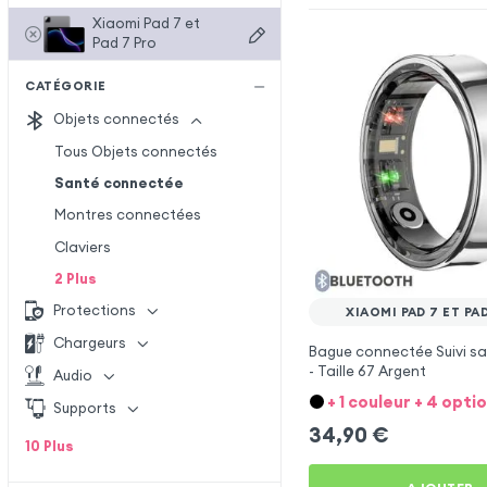
Xiaomi Pad 7 et
Pad 7 Pro
CATÉGORIE
Objets connectés
Tous Objets connectés
Santé connectée
Montres connectées
Claviers
2
Plus
Protections
XIAOMI PAD 7 ET PA
Chargeurs
Bague connectée Suivi sa
- Taille 67 Argent
Audio
+ 1 couleur + 4 opti
Supports
34,90
€
10
Plus