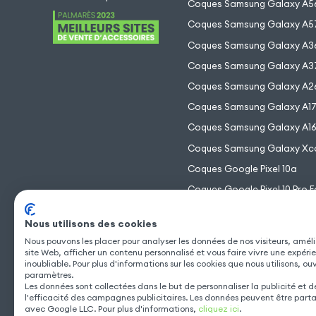
Coques Samsung Galaxy A5
Coques Samsung Galaxy A5
Coques Samsung Galaxy A3
Coques Samsung Galaxy A3
Coques Samsung Galaxy A2
Coques Samsung Galaxy A1
Coques Samsung Galaxy A1
Coques Samsung Galaxy Xc
Coques Google Pixel 10a
Coques Google Pixel 10 Pro F
Coques Google Pixel 10 Pro 
Nous utilisons des cookies
Coques Google Pixel 10 Pro
Nous pouvons les placer pour analyser les données de nos visiteurs, améli
Coques Google Pixel 10
site Web, afficher un contenu personnalisé et vous faire vivre une expéri
inoubliable. Pour plus d'informations sur les cookies que nous utilisons, ou
paramètres.
Les données sont collectées dans le but de personnaliser la publicité et 
l'efficacité des campagnes publicitaires. Les données peuvent être part
avec Google LLC. Pour plus d'informations,
cliquez ici
.