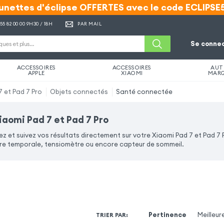
unettes d'éclipse OFFERTES avec le code ECLIPSE
unettes d'éclipse OFFERTES avec le code ECLIPSE
 55 82 00 00
9H30 / 18H
PAR MAIL
Se connec
ACCESSOIRES
ACCESSOIRES
AUT
APPLE
XIAOMI
MAR
7 et Pad 7 Pro
Objets connectés
Santé connectée
aomi Pad 7 et Pad 7 Pro
 et suivez vos résultats directement sur votre Xiaomi Pad 7 et Pad 7
 temporale, tensiomètre ou encore capteur de sommeil.
Pertinence
Meilleur
TRIER PAR
: