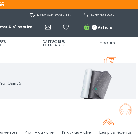
55
55
LIVRAISON GRATUITE
ECHANGE 30J
ter & s'inscrire
Article
0
RES
CATÉGORIES
COQUES
QUES
POPULAIRES
 Pro. Gsm55
es ventes
Prix : + au - cher
Prix : - au + cher
Les plus récents