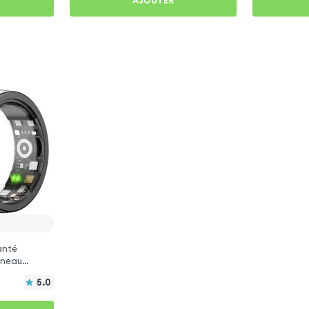
AJOUTER
anté
Anneau
5.0