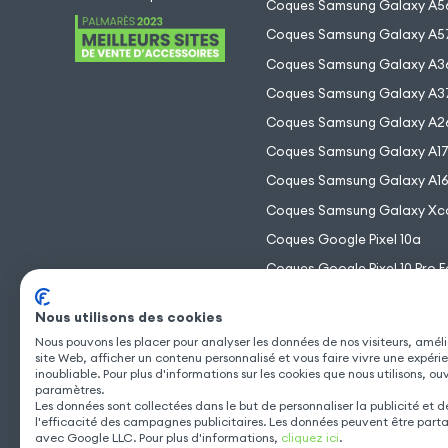
Coques Samsung Galaxy A5
Coques Samsung Galaxy A5
Coques Samsung Galaxy A3
Coques Samsung Galaxy A3
Coques Samsung Galaxy A2
Coques Samsung Galaxy A1
Coques Samsung Galaxy A1
Coques Samsung Galaxy Xc
Coques Google Pixel 10a
Coques Google Pixel 10 Pro F
Coques Google Pixel 10 Pro 
Nous utilisons des cookies
Coques Google Pixel 10 Pro
Nous pouvons les placer pour analyser les données de nos visiteurs, améli
Coques Google Pixel 10
site Web, afficher un contenu personnalisé et vous faire vivre une expéri
inoubliable. Pour plus d'informations sur les cookies que nous utilisons, ou
paramètres.
Les données sont collectées dans le but de personnaliser la publicité et 
l'efficacité des campagnes publicitaires. Les données peuvent être part
avec Google LLC. Pour plus d'informations,
cliquez ici
.