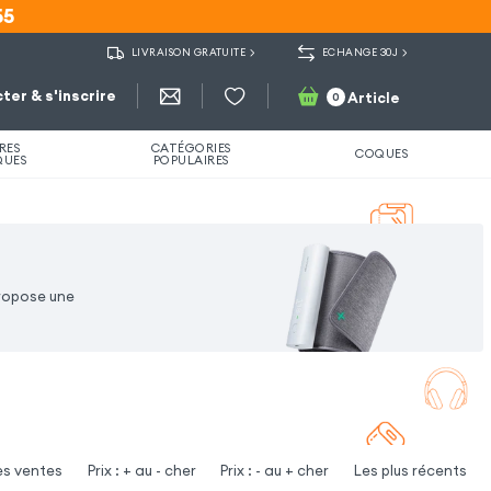
55
55
LIVRAISON GRATUITE
ECHANGE 30J
ter & s'inscrire
Article
0
RES
CATÉGORIES
COQUES
QUES
POPULAIRES
propose une
es ventes
Prix : + au - cher
Prix : - au + cher
Les plus récents