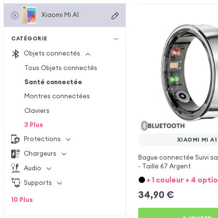
Xiaomi Mi A1
CATÉGORIE
Objets connectés
Tous Objets connectés
Santé connectée
Montres connectées
Claviers
3
Plus
Protections
XIAOMI MI A1
Chargeurs
Bague connectée Suivi sa
- Taille 67 Argent
Audio
+ 1 couleur + 4 opti
Supports
34,90
€
10
Plus