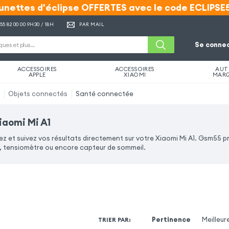
unettes d'éclipse OFFERTES avec le code ECLIPSE
unettes d'éclipse OFFERTES avec le code ECLIPSE
 55 82 00 00
9H30 / 18H
PAR MAIL
Se connec
ACCESSOIRES
ACCESSOIRES
AUT
APPLE
XIAOMI
MAR
1
Objets connectés
Santé connectée
iaomi Mi A1
 et suivez vos résultats directement sur votre Xiaomi Mi A1. Gsm55 
tensiomètre ou encore capteur de sommeil.
Pertinence
Meilleur
TRIER PAR
: