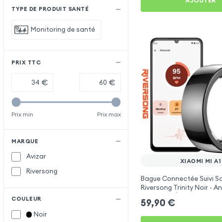
AJOUTER
TYPE DE PRODUIT SANTÉ
Monitoring de santé
PRIX TTC
€
€
Prix min
Prix max
MARQUE
Avizar
XIAOMI MI A1
Riversong
Bague Connectée Suivi S
Riversong Trinity Noir - 
Connecté Étanche IP68
COULEUR
59,90
€
Noir