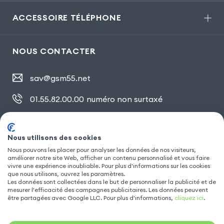
ACCESSOIRE TÉLÉPHONE
NOUS CONTACTER
sav@gsm55.net
01.55.82.00.00
numéro non surtaxé
30, bis rue Girard
,
93100 Montreuil
Nous utilisons des cookies
Nous pouvons les placer pour analyser les données de nos visiteurs,
améliorer notre site Web, afficher un contenu personnalisé et vous faire
SUIVEZ NOUS
vivre une expérience inoubliable. Pour plus d'informations sur les cookies
que nous utilisons, ouvrez les paramètres.
Les données sont collectées dans le but de personnaliser la publicité et de
mesurer l'efficacité des campagnes publicitaires. Les données peuvent
être partagées avec Google LLC. Pour plus d'informations,
cliquez ici
.