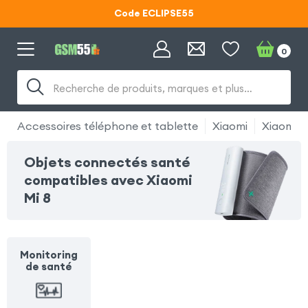
Code ECLIPSE55
Lunettes d'éclipse OFFERTES
0
Code ECLIPSE55
Recherche de produits, marques et plus…
Accessoires téléphone et tablette
Xiaomi
Xiaomi M
Objets connectés santé
compatibles avec Xiaomi
Mi 8
Monitoring
de santé