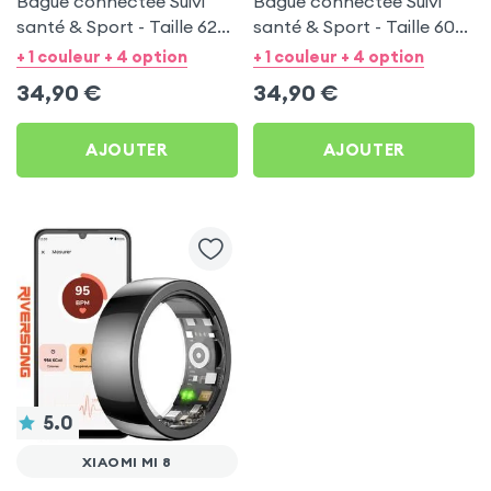
Bague connectée Suivi
Bague connectée Suivi
santé & Sport - Taille 62
santé & Sport - Taille 60
Noir
Argent
+ 1 couleur + 4 option
+ 1 couleur + 4 option
34,90
€
34,90
€
AJOUTER
AJOUTER
5.0
XIAOMI MI 8