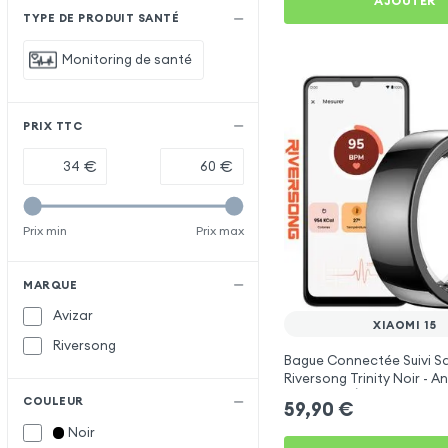
AJOUTER
TYPE DE PRODUIT SANTÉ
Monitoring de santé
PRIX TTC
€
€
Prix min
Prix max
MARQUE
Avizar
XIAOMI 15
Riversong
Bague Connectée Suivi S
Riversong Trinity Noir - 
Connecté Étanche IP68
COULEUR
59,90
€
Noir