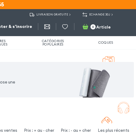
55
55
LIVRAISON GRATUITE
ECHANGE 30J
ter & s'inscrire
Article
0
RES
CATÉGORIES
COQUES
QUES
POPULAIRES
pose une
es ventes
Prix : + au - cher
Prix : - au + cher
Les plus récents