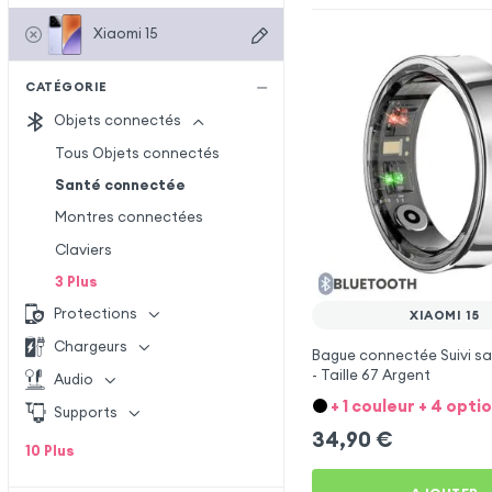
Xiaomi 15
CATÉGORIE
Objets connectés
Tous Objets connectés
Santé connectée
Montres connectées
Claviers
3
Plus
Protections
XIAOMI 15
Chargeurs
Bague connectée Suivi sa
- Taille 67 Argent
Audio
+ 1 couleur + 4 opti
Supports
34,90
€
10
Plus