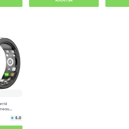
AJOUTER
anté
Anneau
5.0