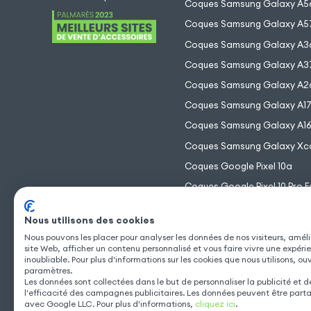
Coques Samsung Galaxy A5
Coques Samsung Galaxy A5
Coques Samsung Galaxy A3
Coques Samsung Galaxy A3
Coques Samsung Galaxy A2
Coques Samsung Galaxy A1
Coques Samsung Galaxy A1
Coques Samsung Galaxy Xc
Coques Google Pixel 10a
Coques Google Pixel 10 Pro F
Coques Google Pixel 10 Pro 
Nous utilisons des cookies
Coques Google Pixel 10 Pro
Nous pouvons les placer pour analyser les données de nos visiteurs, améli
Coques Google Pixel 10
site Web, afficher un contenu personnalisé et vous faire vivre une expéri
inoubliable. Pour plus d'informations sur les cookies que nous utilisons, ou
paramètres.
Les données sont collectées dans le but de personnaliser la publicité et 
l'efficacité des campagnes publicitaires. Les données peuvent être part
avec Google LLC. Pour plus d'informations,
cliquez ici
.