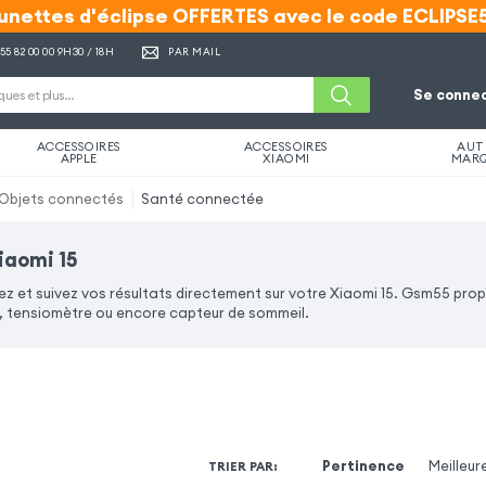
unettes d'éclipse OFFERTES avec le code ECLIPSE
unettes d'éclipse OFFERTES avec le code ECLIPSE
 55 82 00 00
9H30 / 18H
PAR MAIL
Se connec
ACCESSOIRES
ACCESSOIRES
AUT
APPLE
XIAOMI
MAR
Objets connectés
Santé connectée
iaomi 15
z et suivez vos résultats directement sur votre Xiaomi 15. Gsm55 pro
tensiomètre ou encore capteur de sommeil.
Pertinence
Meilleur
TRIER PAR
: