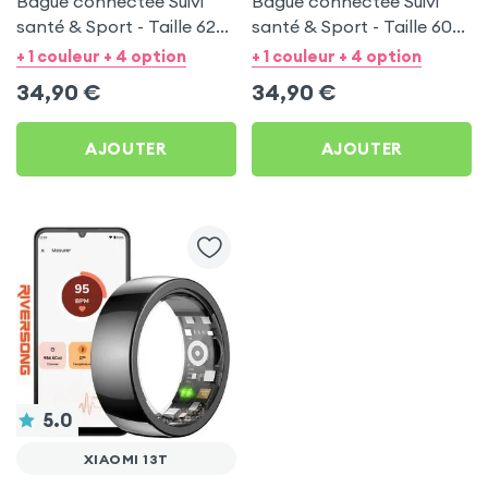
Bague connectée Suivi
Bague connectée Suivi
santé & Sport - Taille 62
santé & Sport - Taille 60
Noir
Argent
+ 1 couleur + 4 option
+ 1 couleur + 4 option
34,90
€
34,90
€
AJOUTER
AJOUTER
5.0
XIAOMI 13T