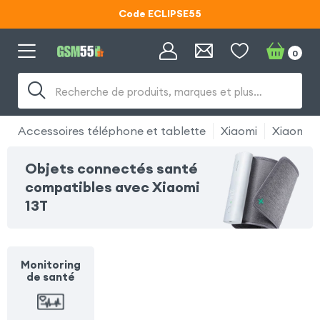
Code ECLIPSE55
Lunettes d'éclipse OFFERTES
0
Code ECLIPSE55
Recherche de produits, marques et plus…
Accessoires téléphone et tablette
Xiaomi
Xiaomi 1
Objets connectés santé
compatibles avec Xiaomi
13T
Monitoring
de santé