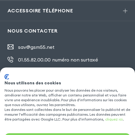
ACCESSOIRE TÉLÉPHONE
NOUS CONTACTER
sav@gsm55.net
01.55.82.00.00
numéro non surtaxé
30, bis rue Girard
,
93100 Montreuil
Nous utilisons des cookies
Nous pouvons les placer pour analyser les données de nos visiteurs,
améliorer notre site Web, afficher un contenu personnalisé et vous faire
SUIVEZ NOUS
vivre une expérience inoubliable. Pour plus d'informations sur les cookies
que nous utilisons, ouvrez les paramètres.
Les données sont collectées dans le but de personnaliser la publicité et de
mesurer l'efficacité des campagnes publicitaires. Les données peuvent
être partagées avec Google LLC. Pour plus d'informations,
cliquez ici
.