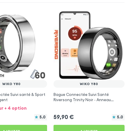
WIKO Y80
WIKO Y80
tée Suivi santé & Sport
Bague Connectée Suivi Santé
rgent
Riversong Trinity Noir - Anneau
Connecté Étanche IP68
ur + 4 option
59,90
€
5.0
5.0