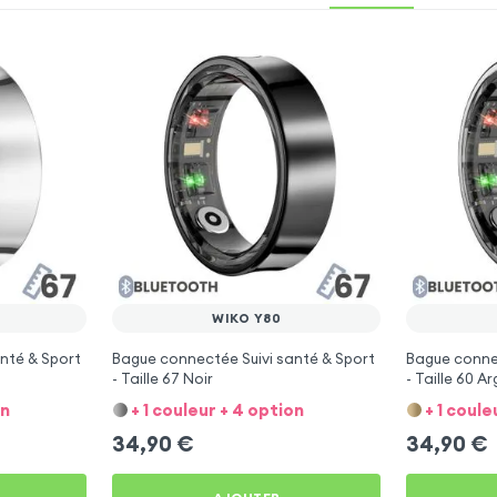
WIKO Y80
nté & Sport
Bague connectée Suivi santé & Sport
Bague connec
- Taille 67 Noir
- Taille 60 A
on
+ 1 couleur + 4 option
+ 1 coule
34,90
€
34,90
€