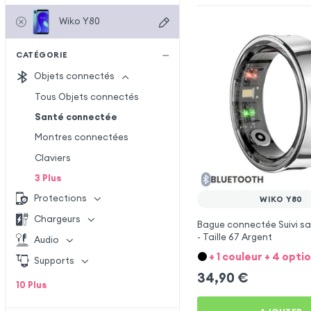
Wiko Y80
CATÉGORIE
Objets connectés
Tous Objets connectés
Santé connectée
Montres connectées
Claviers
3
Plus
Protections
WIKO Y80
Chargeurs
Bague connectée Suivi sa
- Taille 67 Argent
Audio
+ 1 couleur + 4 opti
Supports
34,90
€
10
Plus