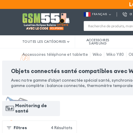
L
L
FRANÇAIS
01
ACCESSOIRES
TOUTES LES CATÉGORIES
SAMSUNG
Accessoires téléphone et tablette
Wiko
Wiko Y80
Ob
Objets connectés santé compatibles avec W
Avec notre gamme d’objet connectée spécial santé, synchronise
gamme complète : balance connectée, thermomètre temporale, 
Monitoring de
santé
Filtres
4
Résultats