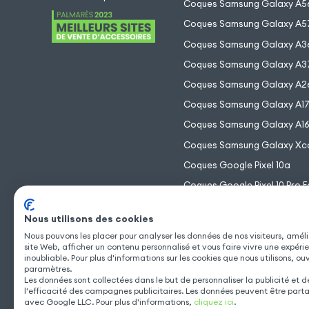
Coques Samsung Galaxy A5
Coques Samsung Galaxy A5
Coques Samsung Galaxy A3
Coques Samsung Galaxy A3
Coques Samsung Galaxy A2
Coques Samsung Galaxy A1
Coques Samsung Galaxy A1
Coques Samsung Galaxy Xc
Coques Google Pixel 10a
Coques Google Pixel 10 Pro F
Coques Google Pixel 10 Pro 
Nous utilisons des cookies
Coques Google Pixel 10 Pro
Nous pouvons les placer pour analyser les données de nos visiteurs, améli
Coques Google Pixel 10
site Web, afficher un contenu personnalisé et vous faire vivre une expéri
inoubliable. Pour plus d'informations sur les cookies que nous utilisons, ou
paramètres.
Les données sont collectées dans le but de personnaliser la publicité et 
l'efficacité des campagnes publicitaires. Les données peuvent être part
avec Google LLC. Pour plus d'informations,
cliquez ici
.