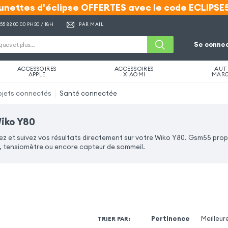
unettes d'éclipse OFFERTES avec le code ECLIPSE
unettes d'éclipse OFFERTES avec le code ECLIPSE
 55 82 00 00
9H30 / 18H
PAR MAIL
Se connec
ACCESSOIRES
ACCESSOIRES
AUT
APPLE
XIAOMI
MAR
jets connectés
Santé connectée
iko Y80
z et suivez vos résultats directement sur votre Wiko Y80. Gsm55 pro
tensiomètre ou encore capteur de sommeil.
Pertinence
Meilleur
TRIER PAR
: