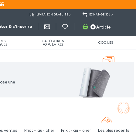
55
55
LIVRAISON GRATUITE
ECHANGE 30J
ter & s'inscrire
Article
0
RES
CATÉGORIES
COQUES
QUES
POPULAIRES
pose une
es ventes
Prix : + au - cher
Prix : - au + cher
Les plus récents