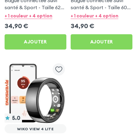
Bague connectée Suivi
Bague connectée Suivi
santé & Sport - Taille 62
santé & Sport - Taille 60
Noir
Argent
+ 1 couleur + 4 option
+ 1 couleur + 4 option
34,90
€
34,90
€
AJOUTER
AJOUTER
5.0
WIKO VIEW 4 LITE