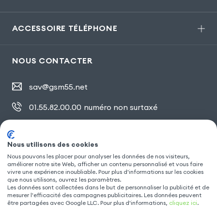
ACCESSOIRE TÉLÉPHONE
NOUS CONTACTER
sav@gsm55.net
01.55.82.00.00
numéro non surtaxé
30, bis rue Girard
,
93100 Montreuil
Nous utilisons des cookies
Nous pouvons les placer pour analyser les données de nos visiteurs,
améliorer notre site Web, afficher un contenu personnalisé et vous faire
SUIVEZ NOUS
vivre une expérience inoubliable. Pour plus d'informations sur les cookies
que nous utilisons, ouvrez les paramètres.
Les données sont collectées dans le but de personnaliser la publicité et de
mesurer l'efficacité des campagnes publicitaires. Les données peuvent
être partagées avec Google LLC. Pour plus d'informations,
cliquez ici
.