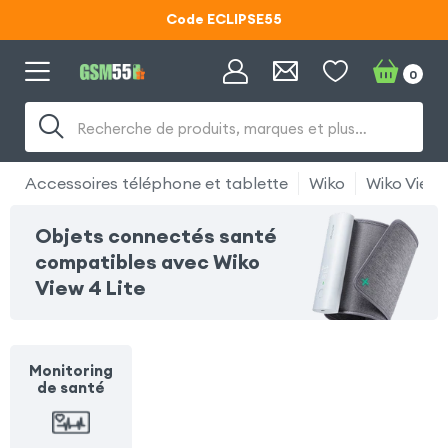
Code ECLIPSE55
Lunettes d'éclipse OFFERTES
0
Code ECLIPSE55
Recherche de produits, marques et plus…
Accessoires téléphone et tablette
Wiko
Wiko View 
Objets connectés santé
compatibles avec Wiko
View 4 Lite
Monitoring
de santé