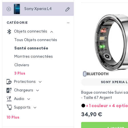
Sony Xperia L4
CATÉGORIE
Objets connectés
Tous Objets connectés
Santé connectée
Montres connectées
Claviers
3
Plus
Protections
SONY XPERIA 
Chargeurs
Bague connectée Suivi sa
- Taille 67 Argent
Audio
+ 1 couleur + 4 opti
Supports
34,90
€
10
Plus