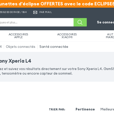
unettes d'éclipse OFFERTES avec le code ECLIPSE
unettes d'éclipse OFFERTES avec le code ECLIPSE
 55 82 00 00
9H30 / 18H
PAR MAIL
Se connec
ACCESSOIRES
ACCESSOIRES
AUT
APPLE
XIAOMI
MAR
L4
Objets connectés
Santé connectée
ony Xperia L4
z et suivez vos résultats directement sur votre Sony Xperia L4. Gsm
tensiomètre ou encore capteur de sommeil.
Pertinence
Meilleur
TRIER PAR
: