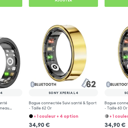
AJOUTER
L4
SONY XPERIA L4
S
anté
Bague connectée Suivi santé & Sport
Bague connec
Anneau
- Taille 62 Or
- Taille 60 Or
+ 1 couleur + 4 option
+ 1 coule
34,90
€
34,90
€