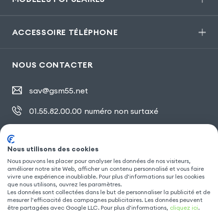
ACCESSOIRE TÉLÉPHONE
NOUS CONTACTER
sav@gsm55.net
01.55.82.00.00
numéro non surtaxé
30, bis rue Girard
,
93100 Montreuil
Nous utilisons des cookies
Nous pouvons les placer pour analyser les données de nos visiteurs,
SUIVEZ NOUS
améliorer notre site Web, afficher un contenu personnalisé et vous faire
vivre une expérience inoubliable. Pour plus d'informations sur les cookies
que nous utilisons, ouvrez les paramètres.
Les données sont collectées dans le but de personnaliser la publicité et de
mesurer l'efficacité des campagnes publicitaires. Les données peuvent
être partagées avec Google LLC. Pour plus d'informations,
cliquez ici
.