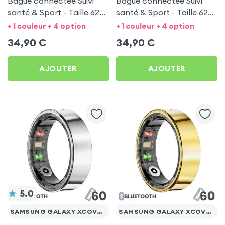
Bague connectée Suivi
Bague connectée Suivi
santé & Sport - Taille 62
santé & Sport - Taille 62
Or
Noir
+ 1 couleur + 4 option
+ 1 couleur + 4 option
34,90
€
34,90
€
AJOUTER
AJOUTER
5.0
SAMSUNG GALAXY XCOVER 4S
SAMSUNG GALAXY XCOVER 4S