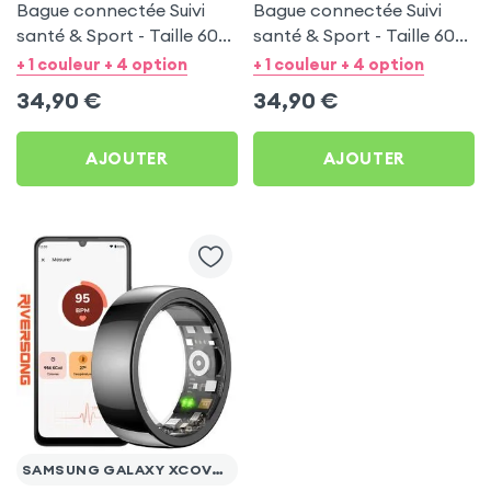
Bague connectée Suivi
Bague connectée Suivi
santé & Sport - Taille 60
santé & Sport - Taille 60
Argent
Or
+ 1 couleur + 4 option
+ 1 couleur + 4 option
34,90
€
34,90
€
AJOUTER
AJOUTER
SAMSUNG GALAXY XCOVER 4S