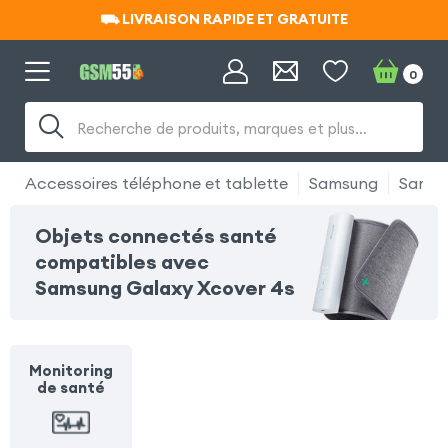
⛟ LIVRAISON RAPIDE ET GRATUITE
⛟ LIVRAISON RAPIDE ET GRATUITE
0
Recherche de produits, marques et plus…
Accessoires téléphone et tablette
Samsung
Samsu
Objets connectés santé
compatibles avec
Samsung Galaxy Xcover 4s
Monitoring
de santé