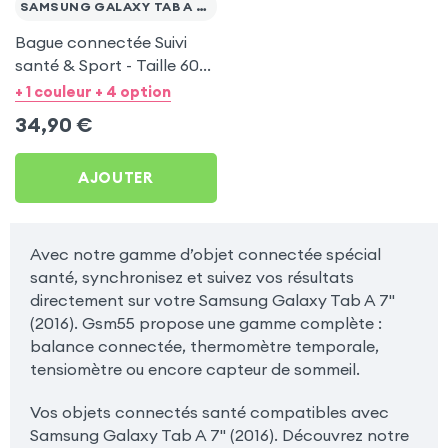
SAMSUNG GALAXY TAB A 7" (2016)
Bague connectée Suivi
santé & Sport - Taille 60
Or
+ 1 couleur + 4 option
34,90
€
AJOUTER
Avec notre gamme d’objet connectée spécial
santé, synchronisez et suivez vos résultats
directement sur votre Samsung Galaxy Tab A 7"
(2016). Gsm55 propose une gamme complète :
balance connectée, thermomètre temporale,
tensiomètre ou encore capteur de sommeil.
Vos objets connectés santé compatibles avec
Samsung Galaxy Tab A 7" (2016). Découvrez notre