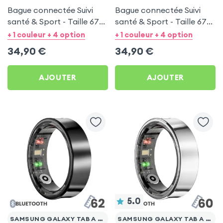
Bague connectée Suivi
Bague connectée Suivi
santé & Sport - Taille 67
santé & Sport - Taille 67
Argent
Noir
+ 1 couleur + 4 option
+ 1 couleur + 4 option
34,90
€
34,90
€
AJOUTER
AJOUTER
5.0
SAMSUNG GALAXY TAB A 7" (2016)
SAMSUNG GALAXY TAB A 7" (2016)