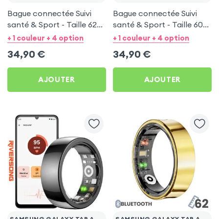
Bague connectée Suivi
Bague connectée Suivi
santé & Sport - Taille 62
santé & Sport - Taille 60
Noir
Argent
+ 1 couleur + 4 option
+ 1 couleur + 4 option
34,90
€
34,90
€
AJOUTER
AJOUTER
SAMSUNG GALAXY TAB A 7" (2016)
SAMSUNG GALAXY TAB A 7" (2016)