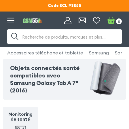
Code ECLIPSE55
Lunettes d'éclipse OFFERTES
0
Code ECLIPSE55
Recherche de produits, marques et plus…
Accessoires téléphone et tablette
Samsung
Samsun
Objets connectés santé
compatibles avec
Samsung Galaxy Tab A 7"
(2016)
Monitoring
de santé