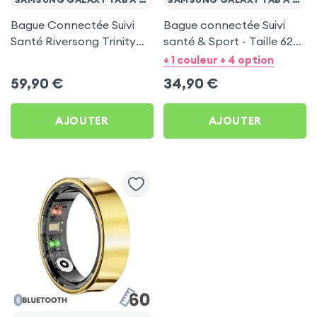
Bague Connectée Suivi
Bague connectée Suivi
Santé Riversong Trinity
santé & Sport - Taille 62
Noir - Anneau Connecté
Or
+ 1 couleur + 4 option
Étanche IP68
59,90
€
34,90
€
AJOUTER
AJOUTER