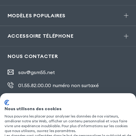
MODÈLES POPULAIRES
ACCESSOIRE TÉLÉPHONE
NOUS CONTACTER
sav@gsm55.net
01.55.82.00.00
numéro non surtaxé
30, bis rue Girard
,
93100 Montreuil
Nous utilisons des cookies
Nous pouvons les placer pour analyser les données de nos visiteurs,
SUIVEZ NOUS
améliorer notre site Web, afficher un contenu personnalisé et vous faire
vivre une expérience inoubliable. Pour plus d'informations sur les cookies
que nous utilisons, ouvrez les paramètres.
Les données sont collectées dans le but de personnaliser la publicité et de