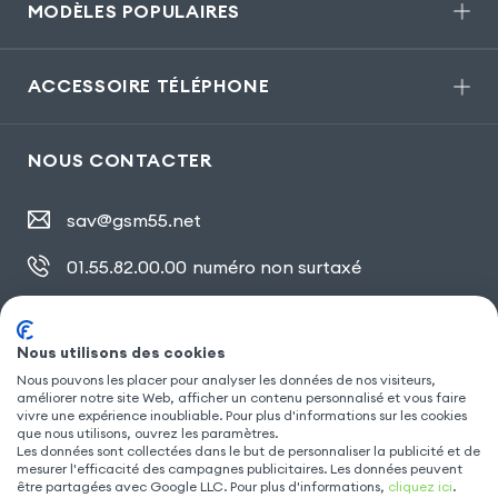
MODÈLES POPULAIRES
ACCESSOIRE TÉLÉPHONE
NOUS CONTACTER
sav@gsm55.net
01.55.82.00.00
numéro non surtaxé
30, bis rue Girard
,
93100 Montreuil
Nous utilisons des cookies
Nous pouvons les placer pour analyser les données de nos visiteurs,
améliorer notre site Web, afficher un contenu personnalisé et vous faire
SUIVEZ NOUS
vivre une expérience inoubliable. Pour plus d'informations sur les cookies
que nous utilisons, ouvrez les paramètres.
Les données sont collectées dans le but de personnaliser la publicité et de
mesurer l'efficacité des campagnes publicitaires. Les données peuvent
être partagées avec Google LLC. Pour plus d'informations,
cliquez ici
.