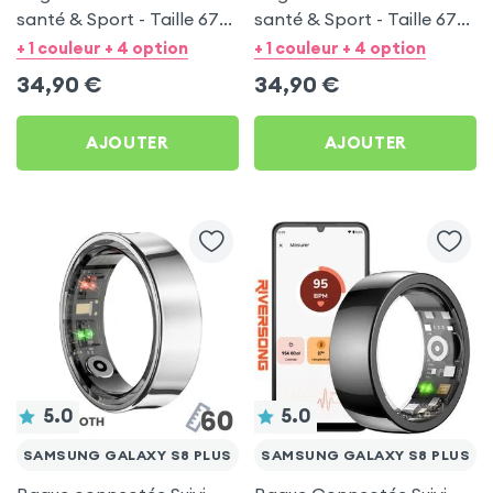
santé & Sport - Taille 67
santé & Sport - Taille 67
Argent
Noir
+ 1 couleur + 4 option
+ 1 couleur + 4 option
34,90
€
34,90
€
AJOUTER
AJOUTER
5.0
5.0
SAMSUNG GALAXY S8 PLUS
SAMSUNG GALAXY S8 PLUS