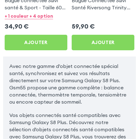
Bague connectée Suivi
Bague Connectée Suivi
santé & Sport - Taille 60
Santé Riversong Trinity
Argent
Noir - Anneau Connecté
+ 1 couleur + 4 option
Étanche IP68
34,90
€
59,90
€
AJOUTER
AJOUTER
Avec notre gamme d’objet connectée spécial
santé, synchronisez et suivez vos résultats
directement sur votre Samsung Galaxy S8 Plus.
Gsm55 propose une gamme complète : balance
connectée, thermomètre temporale, tensiomètre
ou encore capteur de sommeil.
Vos objets connectés santé compatibles avec
Samsung Galaxy S8 Plus. Découvrez notre
sélection d'objets connectés santé compatibles
avec Samsung Galaxy S8 Plus, vous trouverez des