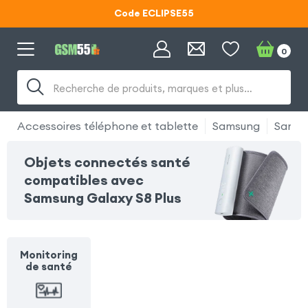
Code ECLIPSE55
Lunettes d'éclipse OFFERTES
0
Code ECLIPSE55
Recherche de produits, marques et plus…
Accessoires téléphone et tablette
Samsung
Samsu
Objets connectés santé
compatibles avec
Samsung Galaxy S8 Plus
Monitoring
de santé