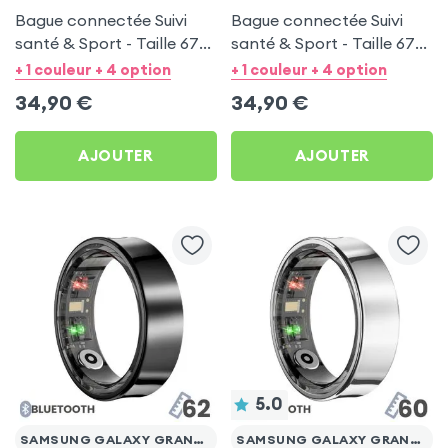
Bague connectée Suivi
Bague connectée Suivi
santé & Sport - Taille 67
santé & Sport - Taille 67
Argent
Noir
+ 1 couleur + 4 option
+ 1 couleur + 4 option
34,90
€
34,90
€
AJOUTER
AJOUTER
5.0
SAMSUNG GALAXY GRAND PLUS
SAMSUNG GALAXY GRAND PLUS