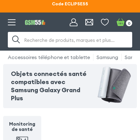
Code ECLIPSE55
Lunettes d'éclipse OFFERTES
0
Code ECLIPSE55
Recherche de produits, marques et plus…
Accessoires téléphone et tablette
Samsung
Samsu
Objets connectés santé
compatibles avec
Samsung Galaxy Grand
Plus
Monitoring
de santé