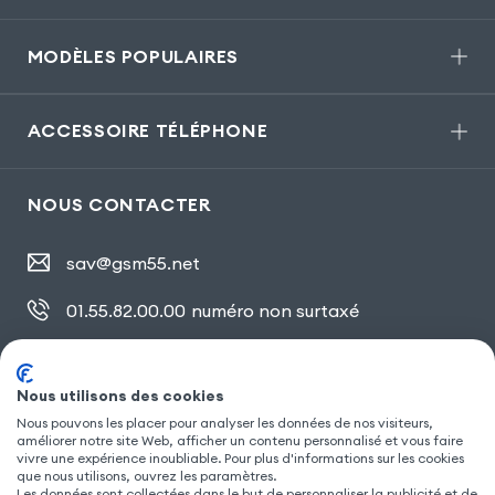
MODÈLES POPULAIRES
ACCESSOIRE TÉLÉPHONE
NOUS CONTACTER
sav@gsm55.net
01.55.82.00.00
numéro non surtaxé
30, bis rue Girard
,
93100 Montreuil
Nous utilisons des cookies
Nous pouvons les placer pour analyser les données de nos visiteurs,
SUIVEZ NOUS
améliorer notre site Web, afficher un contenu personnalisé et vous faire
vivre une expérience inoubliable. Pour plus d'informations sur les cookies
que nous utilisons, ouvrez les paramètres.
Les données sont collectées dans le but de personnaliser la publicité et de