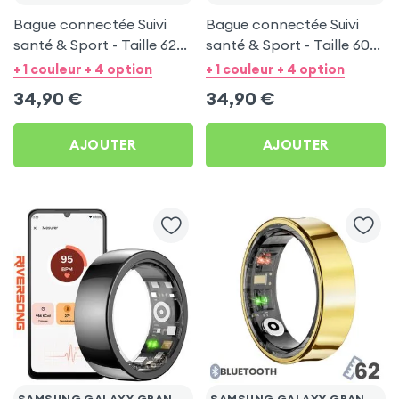
Bague connectée Suivi
Bague connectée Suivi
santé & Sport - Taille 62
santé & Sport - Taille 60
Noir
Argent
+ 1 couleur + 4 option
+ 1 couleur + 4 option
34,90
€
34,90
€
AJOUTER
AJOUTER
SAMSUNG GALAXY GRAND PLUS
SAMSUNG GALAXY GRAND PLUS