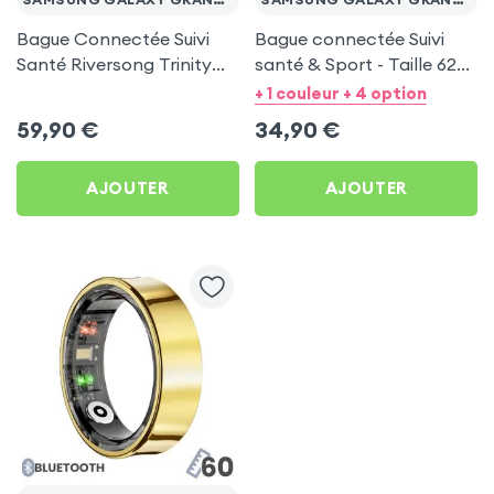
Bague Connectée Suivi
Bague connectée Suivi
Santé Riversong Trinity
santé & Sport - Taille 62
Noir - Anneau Connecté
Or
+ 1 couleur + 4 option
Étanche IP68
59,90
€
34,90
€
AJOUTER
AJOUTER