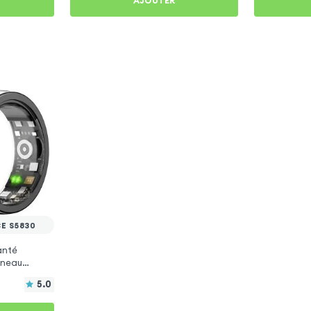
AJOUTER
E S5830
anté
Anneau
5.0