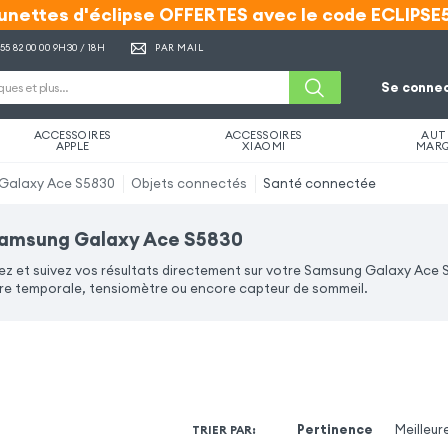
unettes d'éclipse OFFERTES avec le code ECLIPSE
unettes d'éclipse OFFERTES avec le code ECLIPSE
 55 82 00 00
9H30 / 18H
PAR MAIL
Se connec
ACCESSOIRES
ACCESSOIRES
AUT
APPLE
XIAOMI
MAR
Galaxy Ace S5830
Objets connectés
Santé connectée
Samsung Galaxy Ace S5830
ez et suivez vos résultats directement sur votre Samsung Galaxy Ace
 temporale, tensiomètre ou encore capteur de sommeil.
Pertinence
Meilleur
TRIER PAR
: