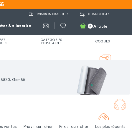
55
55
LIVRAISON GRATUITE
ECHANGE 30J
ter & s'inscrire
Article
0
RES
CATÉGORIES
COQUES
QUES
POPULAIRES
 S5830. Gsm55
es ventes
Prix : + au - cher
Prix : - au + cher
Les plus récents