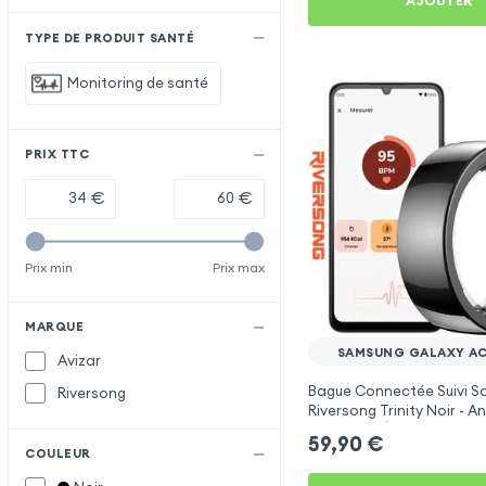
AJOUTER
TYPE DE PRODUIT SANTÉ
Monitoring de santé
PRIX TTC
€
€
Prix min
Prix max
MARQUE
SAMSUNG GALAXY AC
Avizar
Bague Connectée Suivi S
Riversong
Riversong Trinity Noir - 
Connecté Étanche IP68
59,90
€
COULEUR