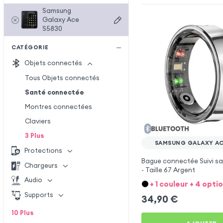
Samsung
Galaxy Ace
S5830
CATÉGORIE
Objets connectés
Tous Objets connectés
Santé connectée
Montres connectées
Claviers
3
Plus
SAMSUNG GALAXY AC
Protections
Bague connectée Suivi sa
Chargeurs
- Taille 67 Argent
Audio
+ 1 couleur + 4 opti
Supports
34,90
€
10
Plus