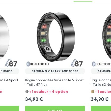
E S5830
SAMSUNG GALAXY ACE S5830
SAMSUNG
nté & Sport
Bague connectée Suivi santé & Sport
Bague connec
- Taille 67 Noir
- Taille 62 No
on
+ 1 couleur + 4 option
+ 1 coule
34,90
€
34,90
€