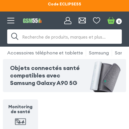
Code ECLIPSE55
Lunettes d'éclipse OFFERTES
0
Code ECLIPSE55
Recherche de produits, marques et plus…
Accessoires téléphone et tablette
Samsung
Samsu
Objets connectés santé
compatibles avec
Samsung Galaxy A90 5G
Monitoring
de santé