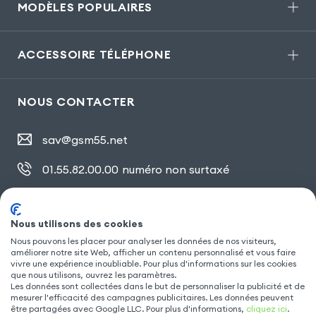
MODÈLES POPULAIRES
ACCESSOIRE TÉLÉPHONE
NOUS CONTACTER
sav@gsm55.net
01.55.82.00.00
numéro non surtaxé
30, bis rue Girard
,
93100 Montreuil
Nous utilisons des cookies
Nous pouvons les placer pour analyser les données de nos visiteurs,
améliorer notre site Web, afficher un contenu personnalisé et vous faire
SUIVEZ NOUS
vivre une expérience inoubliable. Pour plus d'informations sur les cookies
que nous utilisons, ouvrez les paramètres.
Les données sont collectées dans le but de personnaliser la publicité et de
mesurer l'efficacité des campagnes publicitaires. Les données peuvent
être partagées avec Google LLC. Pour plus d'informations,
cliquez ici
.