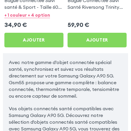
Bague connectée Suivi
Bague Connectée Suivi
santé & Sport - Taille 60
Santé Riversong Trinity
Argent
Noir - Anneau Connecté
+ 1 couleur + 4 option
Étanche IP68
34,90
€
59,90
€
AJOUTER
AJOUTER
Avec notre gamme d’objet connectée spécial
santé, synchronisez et suivez vos résultats
directement sur votre Samsung Galaxy A90 5G.
Gsm55 propose une gamme complète : balance
connectée, thermomètre temporale, tensiomètre
ou encore capteur de sommeil.
Vos objets connectés santé compatibles avec
Samsung Galaxy A90 5G. Découvrez notre
sélection d'objets connectés santé compatibles
avec Samsung Galaxy A90 5G, vous trouverez des