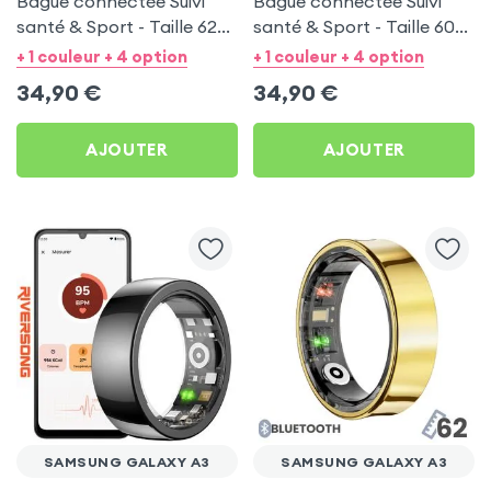
Bague connectée Suivi
Bague connectée Suivi
santé & Sport - Taille 62
santé & Sport - Taille 60
Noir
Argent
+ 1 couleur + 4 option
+ 1 couleur + 4 option
34,90
€
34,90
€
AJOUTER
AJOUTER
SAMSUNG GALAXY A3
SAMSUNG GALAXY A3