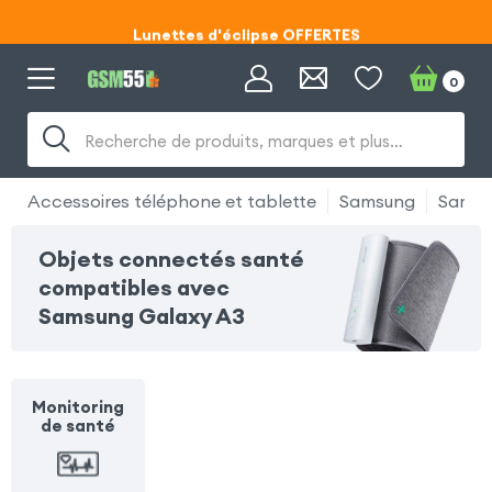
Lunettes d'éclipse OFFERTES
Code ECLIPSE55
0
Recherche de produits, marques et plus…
Accessoires téléphone et tablette
Samsung
Samsu
Objets connectés santé
compatibles avec
Samsung Galaxy A3
Monitoring
de santé