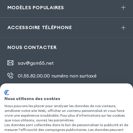
MODÈLES POPULAIRES
ACCESSOIRE TÉLÉPHONE
NOUS CONTACTER
sav@gsm55.net
01.55.82.00.00
numéro non surtaxé
30, bis rue Girard
,
93100 Montreuil
Nous utilisons des cookies
Nous pouvons les placer pour analyser les données de nos visiteurs,
SUIVEZ NOUS
améliorer notre site Web, afficher un contenu personnalisé et vous faire
vivre une expérience inoubliable. Pour plus d'informations sur les cookies
que nous utilisons, ouvrez les paramètres.
Les données sont collectées dans le but de personnaliser la publicité et de
mesurer l'efficacité des campagnes publicitaires. Les données peuvent