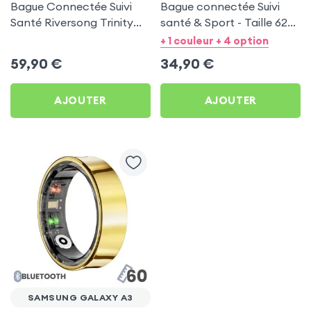
Bague Connectée Suivi
Bague connectée Suivi
Santé Riversong Trinity
santé & Sport - Taille 62
Noir - Anneau Connecté
Or
+ 1 couleur + 4 option
Étanche IP68
59,90
€
34,90
€
AJOUTER
AJOUTER
SAMSUNG GALAXY A3