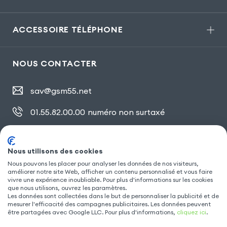
ACCESSOIRE TÉLÉPHONE
NOUS CONTACTER
sav@gsm55.net
01.55.82.00.00
numéro non surtaxé
30, bis rue Girard
,
93100 Montreuil
Nous utilisons des cookies
Nous pouvons les placer pour analyser les données de nos visiteurs,
améliorer notre site Web, afficher un contenu personnalisé et vous faire
SUIVEZ NOUS
vivre une expérience inoubliable. Pour plus d'informations sur les cookies
que nous utilisons, ouvrez les paramètres.
Les données sont collectées dans le but de personnaliser la publicité et de
mesurer l'efficacité des campagnes publicitaires. Les données peuvent
être partagées avec Google LLC. Pour plus d'informations,
cliquez ici
.