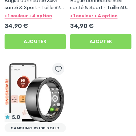
Bague connectée Suivi
Bague connectée Suivi
santé & Sport - Taille 62
santé & Sport - Taille 60
Noir
Argent
+ 1 couleur + 4 option
+ 1 couleur + 4 option
34,90
€
34,90
€
AJOUTER
AJOUTER
5.0
SAMSUNG B2100 SOLID