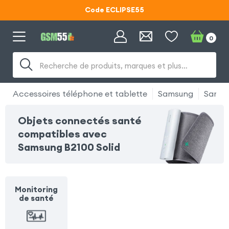
Code ECLIPSE55
Lunettes d'éclipse OFFERTES
0
Code ECLIPSE55
Recherche de produits, marques et plus…
Accessoires téléphone et tablette
Samsung
Samsu
Objets connectés santé
compatibles avec
Samsung B2100 Solid
Monitoring
de santé