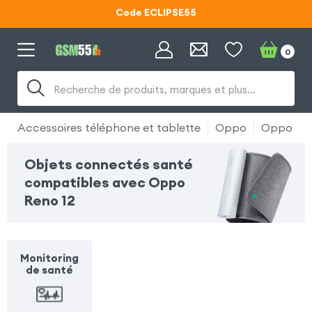
Code ECLIPSE55
Lunettes d'éclipse OFFERTES
0
Code ECLIPSE55
Recherche de produits, marques et plus…
Accessoires téléphone et tablette
Oppo
Oppo Ren
Objets connectés santé
compatibles avec Oppo
Reno 12
Monitoring
de santé