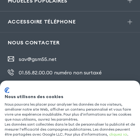
MODÈLES POPULAIRES
ACCESSOIRE TÉLÉPHONE
NOUS CONTACTER
sav@gsm55.net
01.55.82.00.00
numéro non surtaxé
30, bis rue Girard
,
93100 Montreuil
Nous utilisons des cookies
Nous pouvons les placer pour analyser les données de nos visiteurs,
SUIVEZ NOUS
améliorer notre site Web, afficher un contenu personnalisé et vous faire
vivre une expérience inoubliable. Pour plus d'informations sur les cookies
que nous utilisons, ouvrez les paramètres.
Les données sont collectées dans le but de personnaliser la publicité et de
mesurer l'efficacité des campagnes publicitaires. Les données peuvent
être partagées avec Google LLC. Pour plus d'informations,
cliquez ici
.