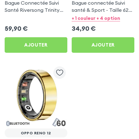
Bague Connectée Suivi
Bague connectée Suivi
Santé Riversong Trinity
santé & Sport - Taille 62
Noir - Anneau Connecté
Or
+ 1 couleur + 4 option
Étanche IP68
59,90
€
34,90
€
AJOUTER
AJOUTER
OPPO RENO 12