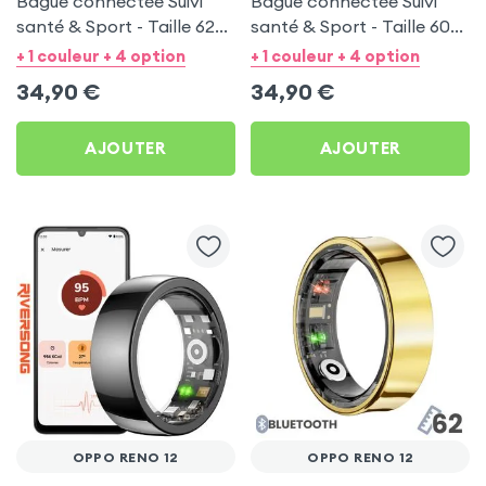
Bague connectée Suivi
Bague connectée Suivi
santé & Sport - Taille 62
santé & Sport - Taille 60
Noir
Argent
+ 1 couleur + 4 option
+ 1 couleur + 4 option
34,90
€
34,90
€
AJOUTER
AJOUTER
OPPO RENO 12
OPPO RENO 12