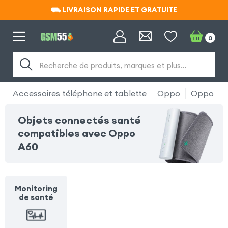
⛟ LIVRAISON RAPIDE ET GRATUITE
⛟ LIVRAISON RAPIDE ET GRATUITE
0
Recherche de produits, marques et plus…
Accessoires téléphone et tablette
Oppo
Oppo A6
Objets connectés santé
compatibles avec Oppo
A60
Monitoring
de santé