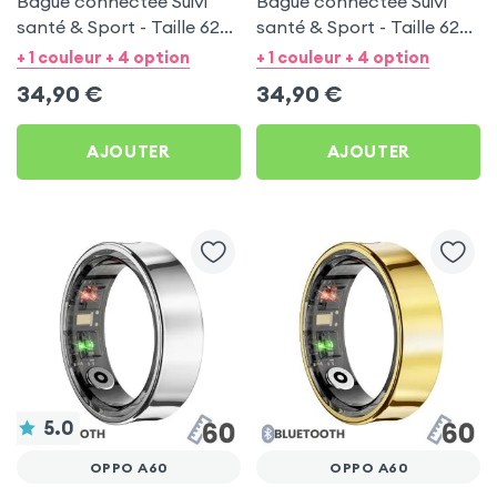
Bague connectée Suivi
Bague connectée Suivi
santé & Sport - Taille 62
santé & Sport - Taille 62
Or
Noir
+ 1 couleur + 4 option
+ 1 couleur + 4 option
34,90
€
34,90
€
AJOUTER
AJOUTER
5.0
OPPO A60
OPPO A60