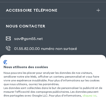
ACCESSOIRE TÉLÉPHONE
NOUS CONTACTER
sav@gsm55.net
01.55.82.00.00
numéro non surtaxé
30, bis rue Girard
,
93100 Montreuil
Nous utilisons des cookies
Nous pouvons les placer pour analyser les données de nos visiteurs,
SUIVEZ NOUS
améliorer notre site Web, afficher un contenu personnalisé et vous faire
vivre une expérience inoubliable. Pour plus d'informations sur les cookies
que nous utilisons, ouvrez les paramètres.
Les données sont collectées dans le but de personnaliser la publicité et de
mesurer l'efficacité des campagnes publicitaires. Les données peuvent
être partagées avec Google LLC. Pour plus d'informations,
cliquez ici
.