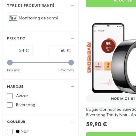
AJOUTER
TYPE DE PRODUIT SANTÉ
Monitoring de santé
PRIX TTC
€
€
Prix min
Prix max
MARQUE
Avizar
NOKIA C1-01
Riversong
Bague Connectée Suivi S
Riversong Trinity Noir - 
Connecté Étanche IP68
COULEUR
59,90
€
Noir