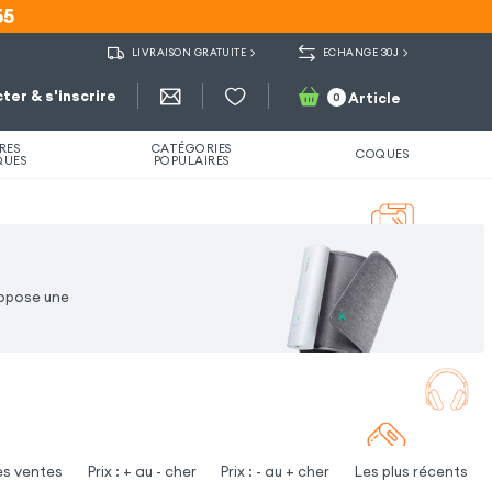
55
55
LIVRAISON GRATUITE
ECHANGE 30J
ter & s'inscrire
Article
0
RES
CATÉGORIES
COQUES
QUES
POPULAIRES
ropose une
es ventes
Prix : + au - cher
Prix : - au + cher
Les plus récents