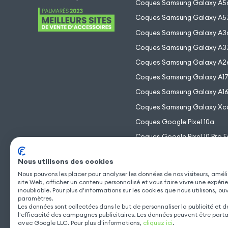
Coques Samsung Galaxy A5
Coques Samsung Galaxy A5
Coques Samsung Galaxy A3
Coques Samsung Galaxy A3
Coques Samsung Galaxy A2
Coques Samsung Galaxy A1
Coques Samsung Galaxy A1
Coques Samsung Galaxy Xc
Coques Google Pixel 10a
Coques Google Pixel 10 Pro F
Coques Google Pixel 10 Pro 
Nous utilisons des cookies
Coques Google Pixel 10 Pro
Nous pouvons les placer pour analyser les données de nos visiteurs, améli
Coques Google Pixel 10
site Web, afficher un contenu personnalisé et vous faire vivre une expéri
inoubliable. Pour plus d'informations sur les cookies que nous utilisons, ou
paramètres.
Les données sont collectées dans le but de personnaliser la publicité et 
l'efficacité des campagnes publicitaires. Les données peuvent être part
avec Google LLC. Pour plus d'informations,
cliquez ici
.