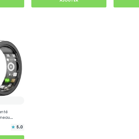
AJOUTER
anté
Anneau
5.0