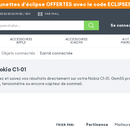
unettes d'éclipse OFFERTES avec le code ECLIPSE
unettes d'éclipse OFFERTES avec le code ECLIPSE
 55 82 00 00
9H30 / 18H
PAR MAIL
Se connec
ACCESSOIRES
ACCESSOIRES
AUT
APPLE
XIAOMI
MAR
Objets connectés
Santé connectée
okia C1-01
z et suivez vos résultats directement sur votre Nokia C1-01. Gsm55 p
tensiomètre ou encore capteur de sommeil.
Pertinence
Meilleur
TRIER PAR
: