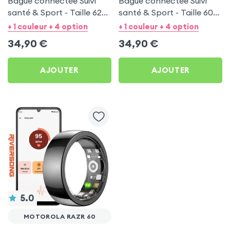
Bague connectée Suivi
Bague connectée Suivi
santé & Sport - Taille 62
santé & Sport - Taille 60
Noir
Argent
+ 1 couleur + 4 option
+ 1 couleur + 4 option
34,90
€
34,90
€
AJOUTER
AJOUTER
5.0
MOTOROLA RAZR 60