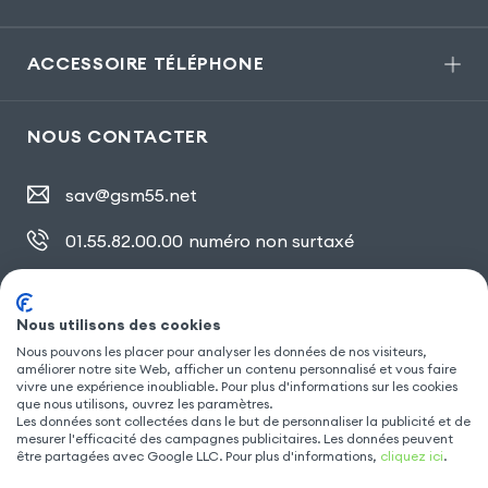
ACCESSOIRE TÉLÉPHONE
NOUS CONTACTER
sav@gsm55.net
01.55.82.00.00
numéro non surtaxé
30, bis rue Girard
,
93100 Montreuil
Nous utilisons des cookies
Nous pouvons les placer pour analyser les données de nos visiteurs,
améliorer notre site Web, afficher un contenu personnalisé et vous faire
SUIVEZ NOUS
vivre une expérience inoubliable. Pour plus d'informations sur les cookies
que nous utilisons, ouvrez les paramètres.
Les données sont collectées dans le but de personnaliser la publicité et de
mesurer l'efficacité des campagnes publicitaires. Les données peuvent
être partagées avec Google LLC. Pour plus d'informations,
cliquez ici
.