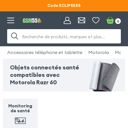
Code ECLIPSE55
Lunettes d'éclipse OFFERTES
0
Code ECLIPSE55
Recherche de produits, marques et plus…
Accessoires téléphone et tablette
Motorola
Motor
Objets connectés santé
compatibles avec
Motorola Razr 60
Monitoring
de santé