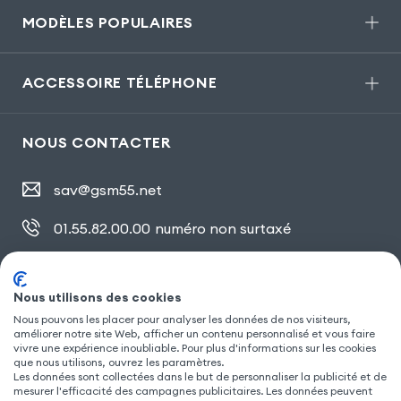
MODÈLES POPULAIRES
ACCESSOIRE TÉLÉPHONE
NOUS CONTACTER
sav@gsm55.net
01.55.82.00.00
numéro non surtaxé
30, bis rue Girard
,
93100 Montreuil
Nous utilisons des cookies
Nous pouvons les placer pour analyser les données de nos visiteurs,
SUIVEZ NOUS
améliorer notre site Web, afficher un contenu personnalisé et vous faire
vivre une expérience inoubliable. Pour plus d'informations sur les cookies
que nous utilisons, ouvrez les paramètres.
Les données sont collectées dans le but de personnaliser la publicité et de
mesurer l'efficacité des campagnes publicitaires. Les données peuvent