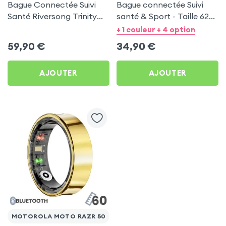
Bague Connectée Suivi
Bague connectée Suivi
Santé Riversong Trinity
santé & Sport - Taille 62
Noir - Anneau Connecté
Or
+ 1 couleur + 4 option
Étanche IP68
59,90
€
34,90
€
AJOUTER
AJOUTER
MOTOROLA MOTO RAZR 50