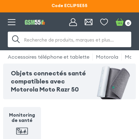
Code ECLIPSE55
Lunettes d'éclipse OFFERTES
0
Code ECLIPSE55
Recherche de produits, marques et plus…
Accessoires téléphone et tablette
Motorola
Motor
Objets connectés santé
compatibles avec
Motorola Moto Razr 50
Monitoring
de santé