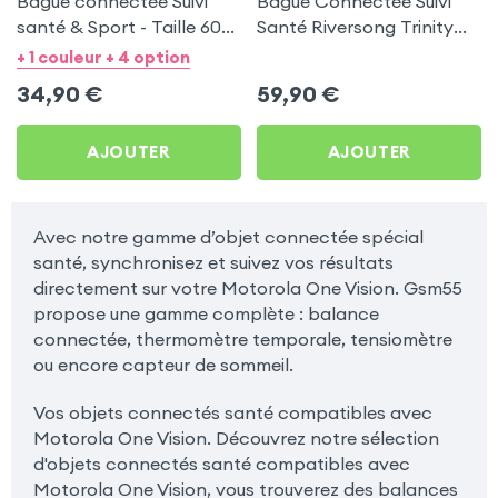
Bague connectée Suivi
Bague Connectée Suivi
santé & Sport - Taille 60
Santé Riversong Trinity
Argent
Noir - Anneau Connecté
+ 1 couleur + 4 option
Étanche IP68
34,90
€
59,90
€
AJOUTER
AJOUTER
Avec notre gamme d’objet connectée spécial
santé, synchronisez et suivez vos résultats
directement sur votre Motorola One Vision. Gsm55
propose une gamme complète : balance
connectée, thermomètre temporale, tensiomètre
ou encore capteur de sommeil.
Vos objets connectés santé compatibles avec
Motorola One Vision. Découvrez notre sélection
d'objets connectés santé compatibles avec
Motorola One Vision, vous trouverez des balances