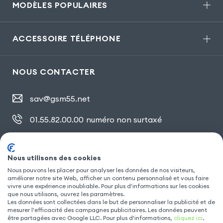
MODÈLES POPULAIRES
ACCESSOIRE TÉLÉPHONE
NOUS CONTACTER
sav@gsm55.net
01.55.82.00.00
numéro non surtaxé
30, bis rue Girard
,
93100 Montreuil
Nous utilisons des cookies
Nous pouvons les placer pour analyser les données de nos visiteurs,
améliorer notre site Web, afficher un contenu personnalisé et vous faire
SUIVEZ NOUS
vivre une expérience inoubliable. Pour plus d'informations sur les cookies
que nous utilisons, ouvrez les paramètres.
Les données sont collectées dans le but de personnaliser la publicité et de
mesurer l'efficacité des campagnes publicitaires. Les données peuvent
être partagées avec Google LLC. Pour plus d'informations,
cliquez ici
.