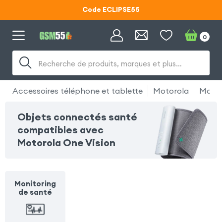
Code ECLIPSE55
Lunettes d'éclipse OFFERTES
0
Code ECLIPSE55
Recherche de produits, marques et plus…
Accessoires téléphone et tablette
Motorola
Motor
Objets connectés santé
compatibles avec
Motorola One Vision
Monitoring
de santé